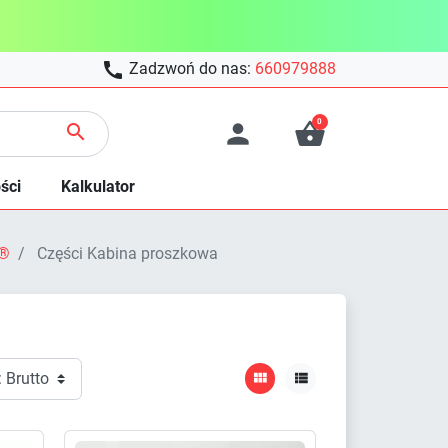

Zadzwoń do nas:
660979888
0



ści
Kalkulator
R®
Części Kabina proszkowa

