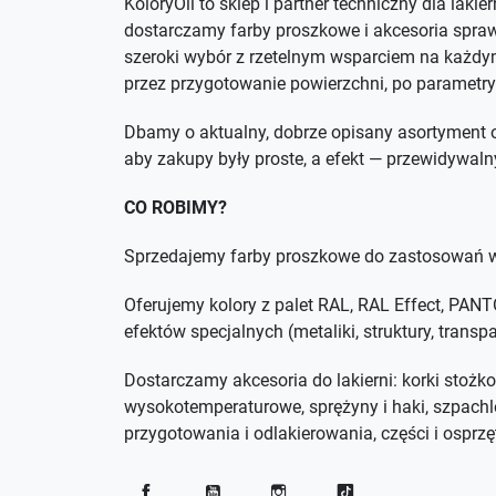
KoloryOli to sklep i partner techniczny dla lakie
dostarczamy farby proszkowe i akcesoria spra
szeroki wybór z rzetelnym wsparciem na każdym
przez przygotowanie powierzchni, po parametry
Dbamy o aktualny, dobrze opisany asortyment o
aby zakupy były proste, a efekt — przewidywaln
CO ROBIMY?
Sprzedajemy farby proszkowe do zastosowań w
Oferujemy kolory z palet RAL, RAL Effect, PA
efektów specjalnych (metaliki, struktury, trans
Dostarczamy akcesoria do lakierni: korki stożko
wysokotemperaturowe, sprężyny i haki, szpachl
przygotowania i odlakierowania, części i osprzęt