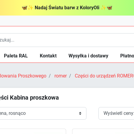
🦋
✨
Nadaj Światu barw z KoloryOli
✨
🦋
Paleta RAL
Kontakt
Wysyłka i dostawy
Płatno
Malowania Proszkowego
romer
Części do urządzeń ROME
ści Kabina proszkowa