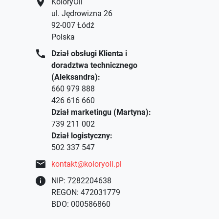
location_on
KoloryOli
ul. Jędrowizna 26
92-007 Łódź
Polska
call
Dział obsługi Klienta i
doradztwa technicznego
(Aleksandra):
660 979 888
426 616 660
Dział marketingu (Martyna):
739 211 002
Dział logistyczny:
502 337 547
mail
kontakt@koloryoli.pl
info
NIP: 7282204638
REGON: 472031779
BDO: 000586860