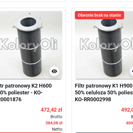
Obecnie brak na stanie

ltr patronowy K2 H600
Filtr patronowy K1 H900
0% poliester - KO-
50% celuloza 50% poliest
R0001876
KO-RR0002998
472,42 zł
492,
Brutto
B
384,08 zł
400
Netto