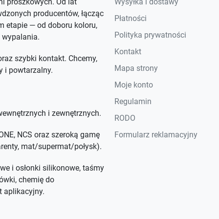
rni proszkowych. Od lat
Wysyłka i dostawy
wdzonych producentów, łącząc
Płatności
 etapie — od doboru koloru,
Polityka prywatności
 wypalania.
Kontakt
raz szybki kontakt. Chcemy,
Mapa strony
y i powtarzalny.
Moje konto
Regulamin
ewnętrznych i zewnętrznych.
RODO
NTONE, NCS oraz szeroką gamę
Formularz reklamacyjny
parenty, mat/supermat/połysk).
we i osłonki silikonowe, taśmy
ówki, chemię do
 aplikacyjny.