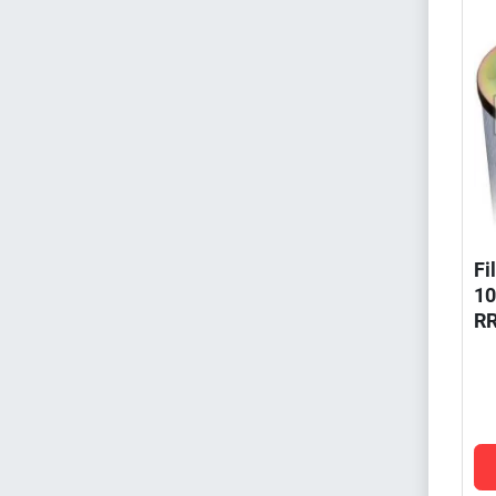
Fi
10
R