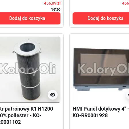
456,09 zł
456
Netto
Dodaj do koszyka
Dodaj do koszyka

ltr patronowy K1 H1200
HMI Panel dotykowy 4" 
0% poliester - KO-
KO-RR0001928
R0001102