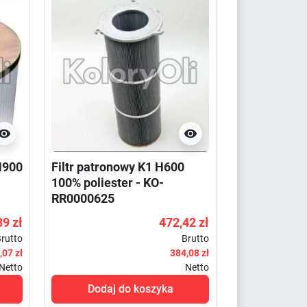


H900
Filtr patronowy K1 H600
100% poliester - KO-
RR0000625
89 zł
472,42 zł
rutto
Brutto
,07 zł
384,08 zł
Netto
Netto
Dodaj do koszyka