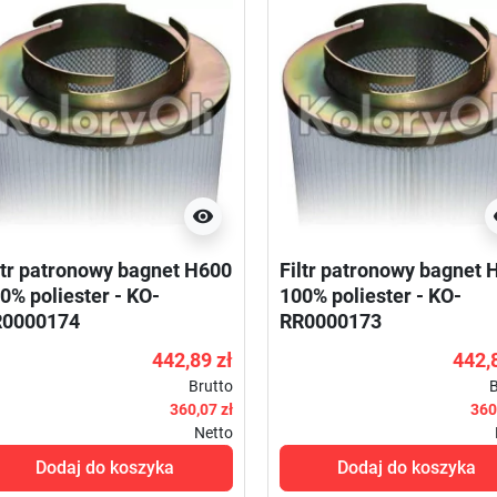

ltr patronowy bagnet H600
Filtr patronowy bagnet 
0% poliester - KO-
100% poliester - KO-
R0000174
RR0000173
442,89 zł
442,
Brutto
B
360,07 zł
360
Netto
Dodaj do koszyka
Dodaj do koszyka