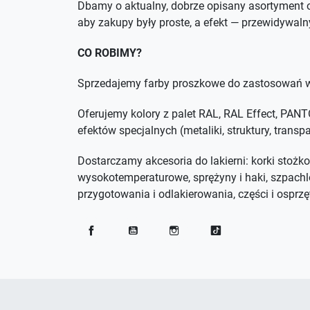
Dbamy o aktualny, dobrze opisany asortyment o
aby zakupy były proste, a efekt — przewidywaln
CO ROBIMY?
Sprzedajemy farby proszkowe do zastosowań w
Oferujemy kolory z palet RAL, RAL Effect, PA
efektów specjalnych (metaliki, struktury, trans
Dostarczamy akcesoria do lakierni: korki stożko
wysokotemperaturowe, sprężyny i haki, szpachl
przygotowania i odlakierowania, części i osprzęt
Facebook
YouTube
Instagram
TikTok