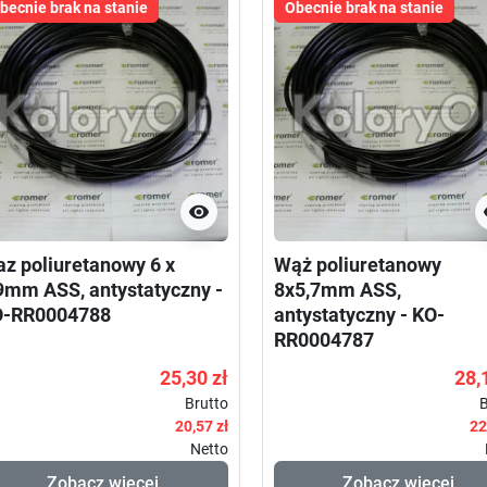
becnie brak na stanie
Obecnie brak na stanie

z poliuretanowy 6 x
Wąż poliuretanowy
9mm ASS, antystatyczny -
8x5,7mm ASS,
O-RR0004788
antystatyczny - KO-
RR0004787
25,30 zł
28,
Brutto
B
20,57 zł
22
Netto
Zobacz więcej
Zobacz więcej