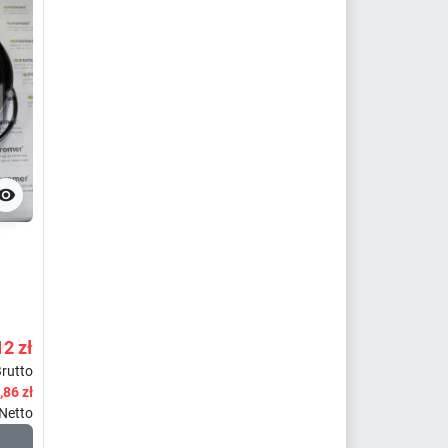

12 zł
rutto
,86 zł
Netto