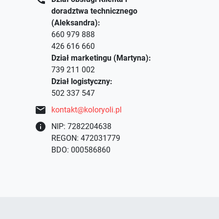
doradztwa technicznego
(Aleksandra):
660 979 888
426 616 660
Dział marketingu (Martyna):
739 211 002
Dział logistyczny:
502 337 547
mail
kontakt@koloryoli.pl
info
NIP: 7282204638
REGON: 472031779
BDO: 000586860