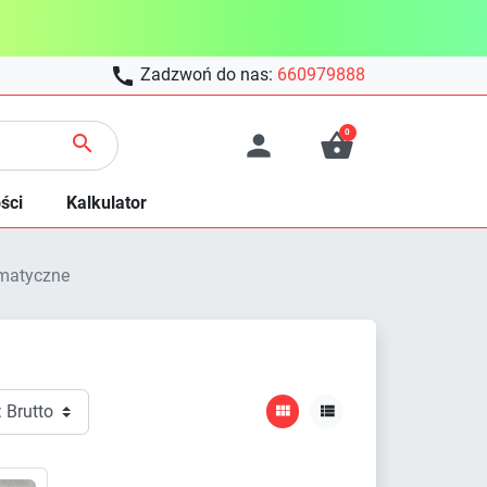

Zadzwoń do nas:
660979888
0



ści
Kalkulator
matyczne

