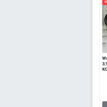
O
Wa
3,
K