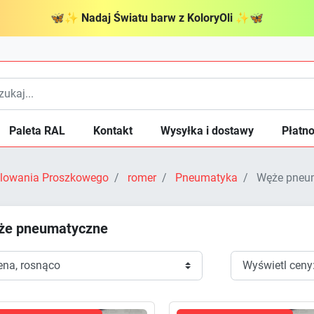
🦋
✨
Nadaj Światu barw z KoloryOli
✨
🦋
Paleta RAL
Kontakt
Wysyłka i dostawy
Płatno
Malowania Proszkowego
romer
Pneumatyka
Węże pneu
że pneumatyczne