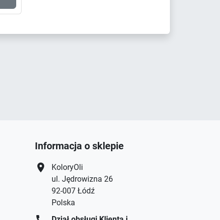
Informacja o sklepie
location_on
KoloryOli
ul. Jędrowizna 26
92-007 Łódź
Polska
call
Dział obsługi Klienta i