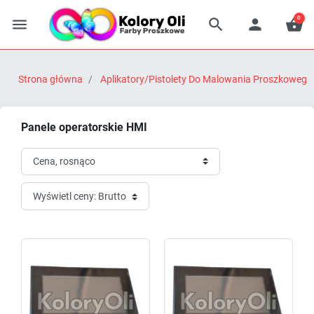
0




Strona główna
Aplikatory/Pistolety Do Malowania Proszkowego
Panele operatorskie HMI