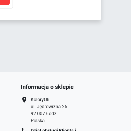
Informacja o sklepie
location_on
KoloryOli
ul. Jędrowizna 26
92-007 Łódź
Polska
call
Dział obsługi Klienta i