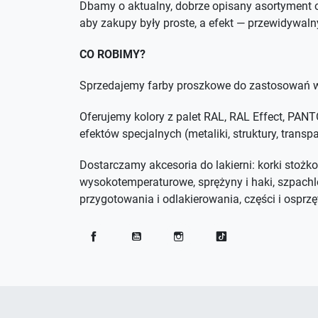
Dbamy o aktualny, dobrze opisany asortyment o
aby zakupy były proste, a efekt — przewidywaln
CO ROBIMY?
Sprzedajemy farby proszkowe do zastosowań w
Oferujemy kolory z palet RAL, RAL Effect, PA
efektów specjalnych (metaliki, struktury, trans
Dostarczamy akcesoria do lakierni: korki stożko
wysokotemperaturowe, sprężyny i haki, szpachl
przygotowania i odlakierowania, części i osprzęt
Facebook
YouTube
Instagram
TikTok