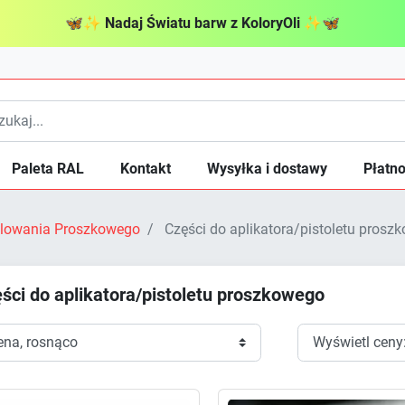
🦋
✨
Nadaj Światu barw z KoloryOli
✨
🦋
Paleta RAL
Kontakt
Wysyłka i dostawy
Płatno
Malowania Proszkowego
Części do aplikatora/pistoletu prosz
ści do aplikatora/pistoletu proszkowego