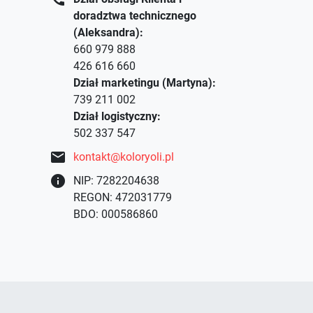
doradztwa technicznego
(Aleksandra):
660 979 888
426 616 660
Dział marketingu (Martyna):
739 211 002
Dział logistyczny:
502 337 547
mail
kontakt@koloryoli.pl
info
NIP: 7282204638
REGON: 472031779
BDO: 000586860