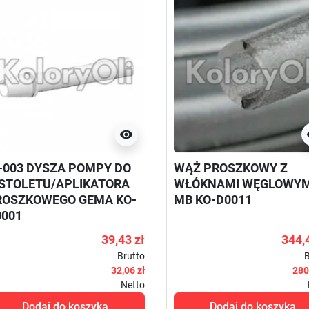

-003 DYSZA POMPY DO
WĄŻ PROSZKOWY Z
ISTOLETU/APLIKATORA
WŁÓKNAMI WĘGLOWYM
ROSZKOWEGO GEMA KO-
MB KO-D0011
0001
39,43 zł
344,
Brutto
B
32,06 zł
280
Netto
Dodaj do koszyka
Dodaj do koszyka