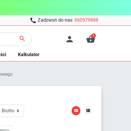

Zadzwoń do nas:
660979888
0



ści
Kalkulator
kowego

