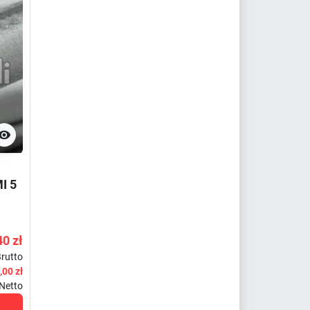

I 5
40 zł
rutto
,00 zł
Netto