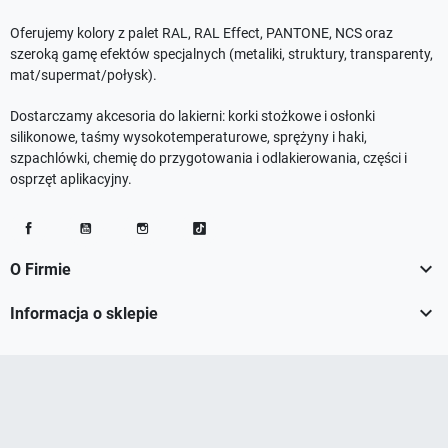
Oferujemy kolory z palet RAL, RAL Effect, PANTONE, NCS oraz
szeroką gamę efektów specjalnych (metaliki, struktury, transparenty,
mat/supermat/połysk).
Dostarczamy akcesoria do lakierni: korki stożkowe i osłonki
silikonowe, taśmy wysokotemperaturowe, sprężyny i haki,
szpachlówki, chemię do przygotowania i odlakierowania, części i
osprzęt aplikacyjny.
Facebook
YouTube
Instagram
TikTok

O Firmie

Informacja o sklepie