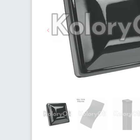

Poprzedni