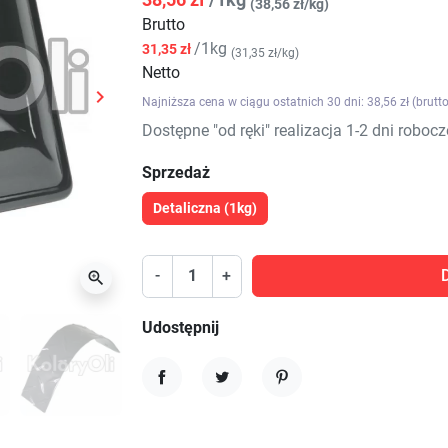
(38,56 zł/kg)
Brutto
/1kg
31,35 zł
(31,35 zł/kg)
Netto

Najniższa cena w ciągu ostatnich 30 dni: 38,56 zł (brutto
Następny
Dostępne "od ręki" realizacja 1-2 dni robocz
Sprzedaż
Detaliczna (1kg)
-
+

Udostępnij
Udostępnij
Tweetuj
Pinterest