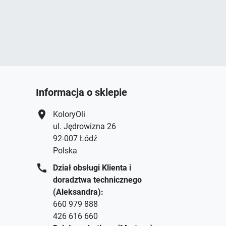
Informacja o sklepie
location_on
KoloryOli
ul. Jędrowizna 26
92-007 Łódź
Polska
call
Dział obsługi Klienta i
doradztwa technicznego
(Aleksandra):
660 979 888
426 616 660