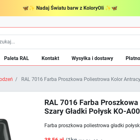
🦋
✨
Nadaj Światu barw z KoloryOli
✨
🦋
Paleta RAL
Kontakt
Wysyłka i dostawy
Płatno
odzeń
RAL 7016 Farba Proszkowa Poliestrowa Kolor Antracy
RAL 7016 Farba Proszkowa P
Szary Gładki Połysk KO-A0
Farba proszkowa poliestrowa gładki połysk
38,56 zł
/1kg