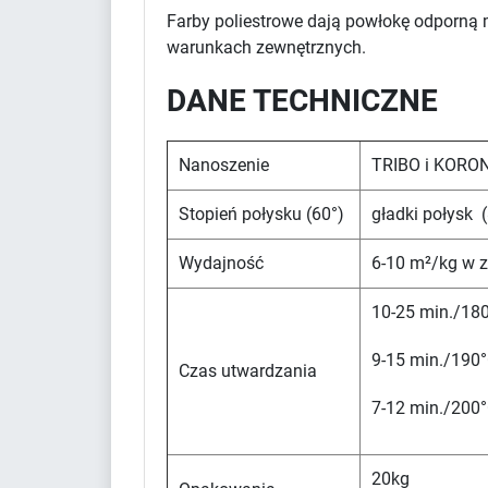
Farby poliestrowe dają powłokę odporną 
warunkach zewnętrznych.
DANE TECHNICZNE
Nanoszenie
TRIBO i KORO
Stopień połysku (60°)
gładki połysk 
Wydajność
6-10 m²/kg w z
10-25 min./180
9-15 min./190°
Czas utwardzania
7-12 min./200°
20kg