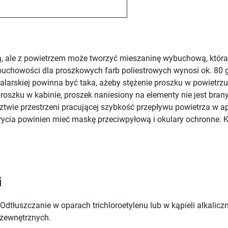
ą, ale z powietrzem może tworzyć mieszaninę wybuchową, która
buchowości dla proszkowych farb poliestrowych wynosi ok. 80 
alarskiej powinna być taka, ażeby stężenie proszku w powietrzu 
oszku w kabinie, proszek naniesiony na elementy nie jest bran
ztwie przestrzeni pracującej szybkość przepływu powietrza w a
krycia powinien mieć maskę przeciwpyłową i okulary ochronne. 
i
Odtłuszczanie w oparach trichloroetylenu lub w kąpieli alkali
 zewnętrznych.