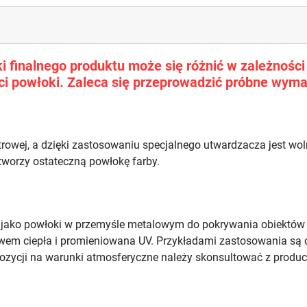
 finalnego produktu może się różnić w zależności o
i powłoki. Zaleca się przeprowadzić próbne wyma
trowej, a dzięki zastosowaniu specjalnego utwardzacza jest w
 tworzy ostateczną powłokę farby.
e jako powłoki w przemyśle metalowym do pokrywania obiektó
ywem ciepła i promieniowana UV. Przykładami zastosowania są 
ozycji na warunki atmosferyczne należy skonsultować z produ