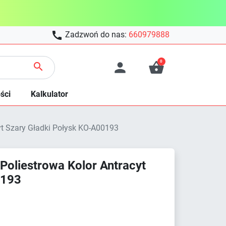

Zadzwoń do nas:
660979888
0



ści
Kalkulator
t Szary Gładki Połysk KO-A00193
oliestrowa Kolor Antracyt
0193