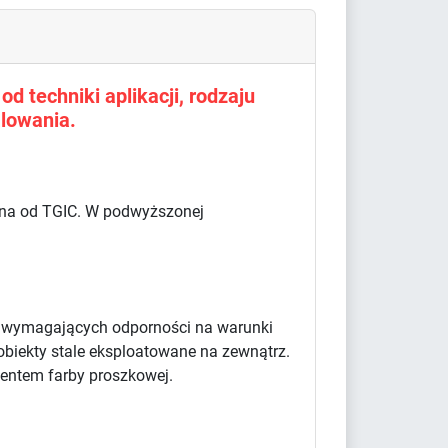
d techniki aplikacji, rodzaju
lowania.
olna od TGIC. W podwyższonej
w wymagających odporności na warunki
obiekty stale eksploatowane na zewnątrz.
centem farby proszkowej.