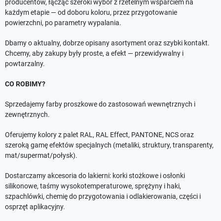
producentów, łącząc szeroki wybór z rzetelnym wsparciem na
każdym etapie — od doboru koloru, przez przygotowanie
powierzchni, po parametry wypalania.
Dbamy o aktualny, dobrze opisany asortyment oraz szybki kontakt.
Chcemy, aby zakupy były proste, a efekt — przewidywalny i
powtarzalny.
CO ROBIMY?
Sprzedajemy farby proszkowe do zastosowań wewnętrznych i
zewnętrznych.
Oferujemy kolory z palet RAL, RAL Effect, PANTONE, NCS oraz
szeroką gamę efektów specjalnych (metaliki, struktury, transparenty,
mat/supermat/połysk).
Dostarczamy akcesoria do lakierni: korki stożkowe i osłonki
silikonowe, taśmy wysokotemperaturowe, sprężyny i haki,
szpachlówki, chemię do przygotowania i odlakierowania, części i
osprzęt aplikacyjny.