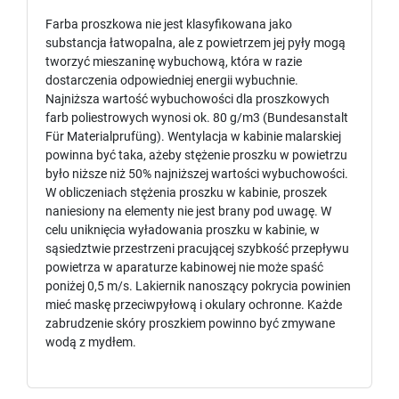
Farba proszkowa nie jest klasyfikowana jako
substancja łatwopalna, ale z powietrzem jej pyły mogą
tworzyć mieszaninę wybuchową, która w razie
dostarczenia odpowiedniej energii wybuchnie.
Najniższa wartość wybuchowości dla proszkowych
farb poliestrowych wynosi ok. 80 g/m3 (Bundesanstalt
Für Materialprufüng). Wentylacja w kabinie malarskiej
powinna być taka, ażeby stężenie proszku w powietrzu
było niższe niż 50% najniższej wartości wybuchowości.
W obliczeniach stężenia proszku w kabinie, proszek
naniesiony na elementy nie jest brany pod uwagę. W
celu uniknięcia wyładowania proszku w kabinie, w
sąsiedztwie przestrzeni pracującej szybkość przepływu
powietrza w aparaturze kabinowej nie może spaść
poniżej 0,5 m/s. Lakiernik nanoszący pokrycia powinien
mieć maskę przeciwpyłową i okulary ochronne. Każde
zabrudzenie skóry proszkiem powinno być zmywane
wodą z mydłem.