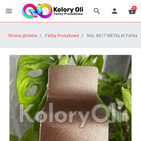
0




Strona główna
Farby Proszkowe
RAL 8017 METALIK Farba P


Poprzedni
Następn