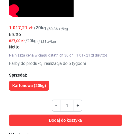
1 017,21 zł
/20kg
(50,86 zł/kg)
Brutto
/20kg
827,00 zł
(41,35 zł/kg)
Netto
Najniższa cena w ciągu ostatnich 30 dni: 1 017,21 zł (brutto)
Farby do produkcji realizacja do 5 tygodni
Sprzedaż
Kartonowa (20kg)
-
+
Dodaj do koszyka