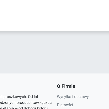
O Firmie
rni proszkowych. Od lat
Wysyłka i dostawy
wdzonych producentów, łącząc
Płatności
 etapie — od doboru koloru,