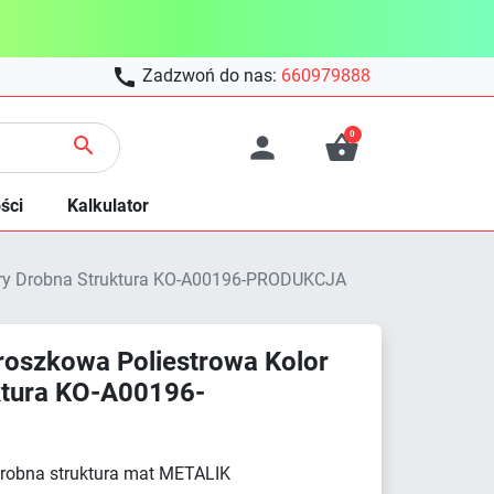

Zadzwoń do nas:
660979888
0



ści
Kalkulator
ary Drobna Struktura KO-A00196-PRODUKCJA
oszkowa Poliestrowa Kolor
ktura KO-A00196-
drobna struktura mat METALIK