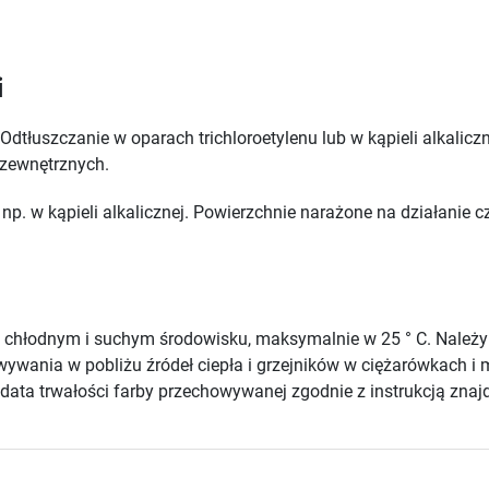
i
Odtłuszczanie w oparach trichloroetylenu lub w kąpieli alkali
 zewnętrznych.
np. w kąpieli alkalicznej. Powierzchnie narażone na działanie
chłodnym i suchym środowisku, maksymalnie w 25 ° C. Należ
howywania w pobliżu źródeł ciepła i grzejników w ciężarówkach
ata trwałości farby przechowywanej zgodnie z instrukcją znajd