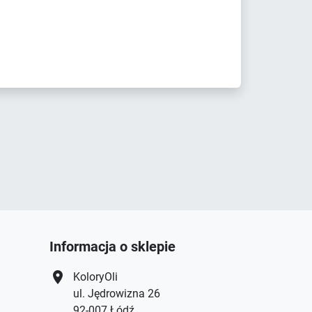
Informacja o sklepie
location_on
KoloryOli
ul. Jędrowizna 26
92-007 Łódź