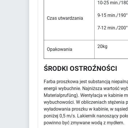
10-25 min./180
9-15 min./190°
Czas utwardzania
7-12 min./200°
20kg
Opakowania
ŚRODKI OSTROŹNOŚCI
Farba proszkowa jest substancją niepaln
energii wybuchnie. Najniższa wartość wy
Materialprufüng). Wentylacja w kabinie m
wybuchowości. W obliczeniach stężenia pr
wyładowania proszku w kabinie, w sąsied
poniżej 0,5 m/s. Lakiernik nanoszący po
powinno być zmywane wodą z mydłem.