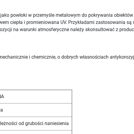
e jako powłoki w przemyśle metalowym do pokrywania obiektó
ywem ciepła i promieniowana UV. Przykładami zastosowania są 
ozycji na warunki atmosferyczne należy skonsultować z produ
mechanicznie i chemicznie, o dobrych własnościach antykoroz
NA
ra
leżności od grubości naniesienia