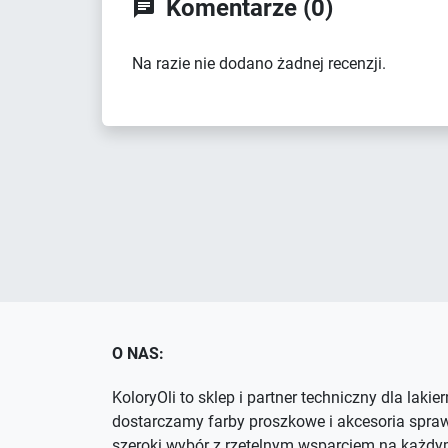
Komentarze (0)

Na razie nie dodano żadnej recenzji.
O NAS:
KoloryOli to sklep i partner techniczny dla lakie
dostarczamy farby proszkowe i akcesoria spra
szeroki wybór z rzetelnym wsparciem na każdym