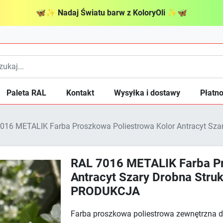
🦋
✨
Nadaj Światu barw z KoloryOli
✨
🦋
Paleta RAL
Kontakt
Wysyłka i dostawy
Płatno
016 METALIK Farba Proszkowa Poliestrowa Kolor Antracyt Sz
RAL 7016 METALIK Farba Pr
Antracyt Szary Drobna Stru
PRODUKCJA
Farba proszkowa poliestrowa zewnętrzna 