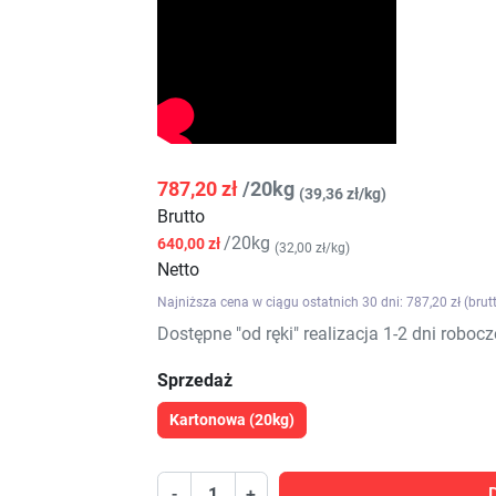
787,20 zł
/20kg
(39,36 zł/kg)
Brutto
/20kg
640,00 zł
(32,00 zł/kg)
Netto
Najniższa cena w ciągu ostatnich 30 dni: 787,20 zł (brut
Dostępne "od ręki" realizacja 1-2 dni robocz
Sprzedaż
Kartonowa (20kg)
-
+