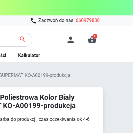

Zadzwoń do nas:
660979888
0



ści
Kalkulator
ki SUPERMAT KO-A00199-produkcja
oliestrowa Kolor Biały
T KO-A00199-produkcja
farba do produkcji, czas oczekiwania ok 4-6