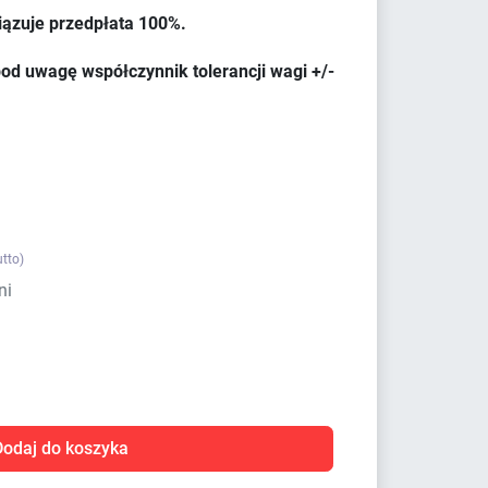
iązuje przedpłata 100%.
od uwagę współczynnik tolerancji wagi +/-
utto)
ni
Dodaj do koszyka