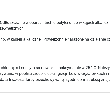
i
Odtłuszczanie w oparach trichloroetylenu lub w kąpieli alkali
 zewnętrznych.
np. w kąpieli alkalicznej. Powierzchnie narażone na działanie
chłodnym i suchym środowisku, maksymalnie w 25 ° C. Należ
howywania w pobliżu źródeł ciepła i grzejników w ciężarówkach
ata trwałości farby przechowywanej zgodnie z instrukcją znajd