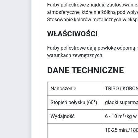
Farby poliestrowe znajdują zastosowani
atmosferyczne, które nie żółkną pod wpł
Stosowanie kolorów metalicznych w eksp
WŁAŚCIWOŚCI
Farby poliestrowe dają powłokę odporną 
warunkach zewnętrznych.
DANE TECHNICZNE
Nanoszenie
TRIBO i KORO
Stopień połysku (60°)
gładki superma
Wydajność
6 - 10 m²/kg w
10-25 min./180