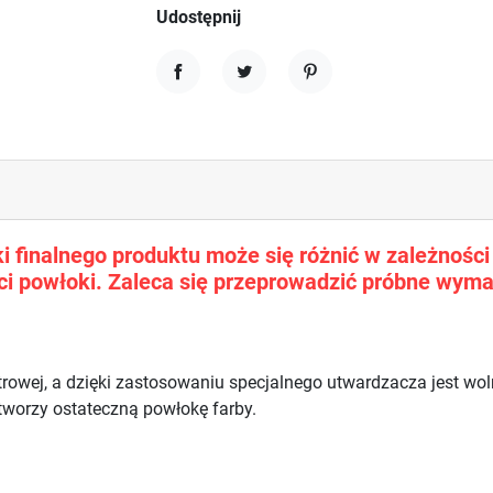
Udostępnij
Udostępnij
Tweetuj
Pinterest
 finalnego produktu może się różnić w zależności o
i powłoki. Zaleca się przeprowadzić próbne wyma
trowej, a dzięki zastosowaniu specjalnego utwardzacza jest w
 tworzy ostateczną powłokę farby.