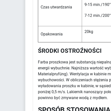
9-15 min./190°
Czas utwardzania
7-12 min./200°
20kg
Opakowania
ŚRODKI OSTROŹNOŚCI
Farba proszkowa jest substancją niepaln
energii wybuchnie. Najniższa wartość wy
Materialprufüng). Wentylacja w kabinie m
wybuchowości. W obliczeniach stężenia pr
wyładowania proszku w kabinie, w sąsied
poniżej 0,5 m/s. Lakiernik nanoszący po
powinno być zmywane wodą z mydłem.
SPOSÓB STOSOWANIA