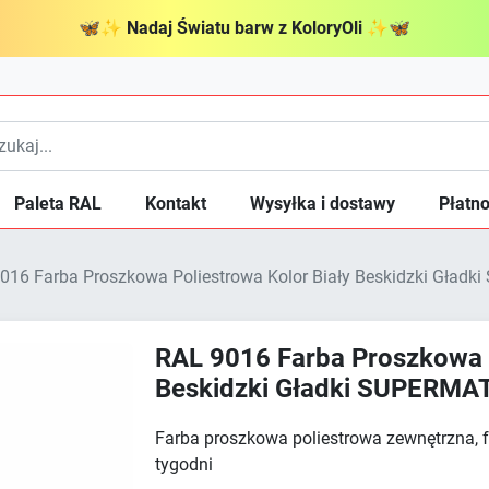
🦋
✨
Nadaj Światu barw z KoloryOli
✨
🦋
Paleta RAL
Kontakt
Wysyłka i dostawy
Płatno
016 Farba Proszkowa Poliestrowa Kolor Biały Beskidzki Gład
RAL 9016 Farba Proszkowa P
Beskidzki Gładki SUPERMA
Farba proszkowa poliestrowa zewnętrzna,
tygodni