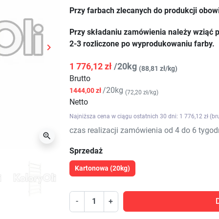
Przy farbach zlecanych do produkcji obow
Przy składaniu zamówienia należy wziąć p
2-3 rozliczone po wyprodukowaniu farby.

Następny
1 776,12 zł
/20kg
(88,81 zł/kg)
Brutto
/20kg
1444,00 zł
(72,20 zł/kg)
Netto
Najniższa cena w ciągu ostatnich 30 dni: 1 776,12 zł (br
czas realizacji zamówienia od 4 do 6 tygod

Sprzedaż
Kartonowa (20kg)
-
+