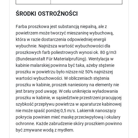
ŚRODKI OSTROŹNOŚCI
Farba proszkowa jest substancją niepalną, ale z
powietrzem może tworzyć mieszaninę wybuchową,
która w razie dostarczenia odpowiedniej energii
wybuchnie. Najniższa wartość wybuchowości dla
proszkowych farb poliestrowych wynosi ok. 80 g/m3
(Bundesanstalt Für Materialprufüng). Wentylacja w
kabinie malarskiej powinna być taka, ażeby stężenie
proszku w powietrzu było niższe niż 50% najniższej
wartości wybuchowości. W obliczeniach stężenia
proszku w kabinie, proszek naniesiony na elementy nie
jest brany pod uwagę. W celu uniknięcia wyładowania
proszku w kabinie, w sąsiedztwie przestrzeni pracującej
szybkość przepływu powietrza w aparaturze kabinowej
nie może spaść poniżej 0,5 m/s. Lakiernik nanoszący
pokrycia powinien mieć maskę przeciwpyłową i okulary
ochronne. Każde zabrudzenie skóry proszkiem powinno
być zmywane wodą z mydłem.