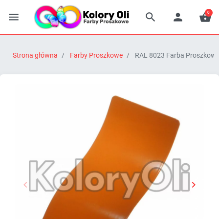
0




Strona główna
Farby Proszkowe
RAL 8023 Farba Proszkowa


Poprzedni
Następn