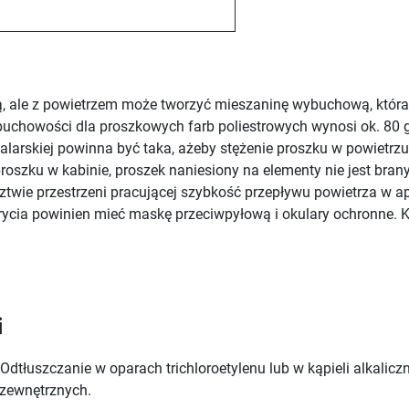
ą, ale z powietrzem może tworzyć mieszaninę wybuchową, która
buchowości dla proszkowych farb poliestrowych wynosi ok. 80 
alarskiej powinna być taka, ażeby stężenie proszku w powietrzu 
oszku w kabinie, proszek naniesiony na elementy nie jest bran
ztwie przestrzeni pracującej szybkość przepływu powietrza w a
krycia powinien mieć maskę przeciwpyłową i okulary ochronne. 
i
Odtłuszczanie w oparach trichloroetylenu lub w kąpieli alkali
 zewnętrznych.