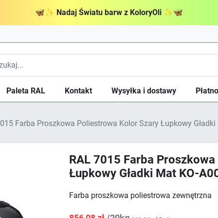
🦋
✨
Nadaj Światu barw z KoloryOli
✨
🦋
Paleta RAL
Kontakt
Wysyłka i dostawy
Płatno
015 Farba Proszkowa Poliestrowa Kolor Szary Łupkowy Gładk
RAL 7015 Farba Proszkowa 
Łupkowy Gładki Mat KO-A0
Farba proszkowa poliestrowa zewnętrzna
856,08 zł
/20kg