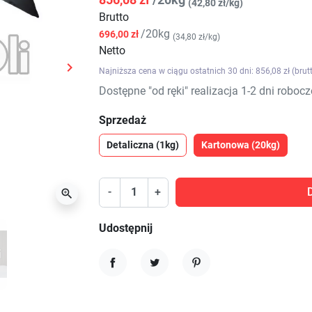
(42,80 zł/kg)
Brutto
/20kg
696,00 zł
(34,80 zł/kg)
Netto

Najniższa cena w ciągu ostatnich 30 dni: 856,08 zł (brut
Następny
Dostępne "od ręki" realizacja 1-2 dni robocz
Sprzedaż
Detaliczna (1kg)
Kartonowa (20kg)
-
+

Udostępnij
Udostępnij
Tweetuj
Pinterest