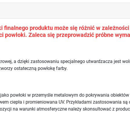
 finalnego produktu może się różnić w zależności o
i powłoki. Zaleca się przeprowadzić próbne wyma
trowej, a dzięki zastosowaniu specjalnego utwardzacza jest w
 tworzy ostateczną powłokę farby.
e jako powłoki w przemyśle metalowym do pokrywania obiektó
ywem ciepła i promieniowana UV. Przykładami zastosowania są 
ozycji na warunki atmosferyczne należy skonsultować z produ