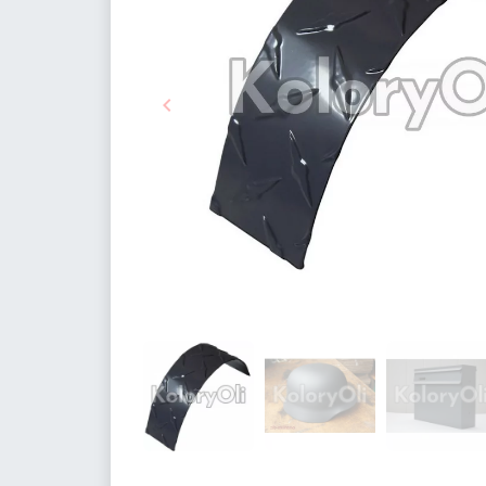

Poprzedni