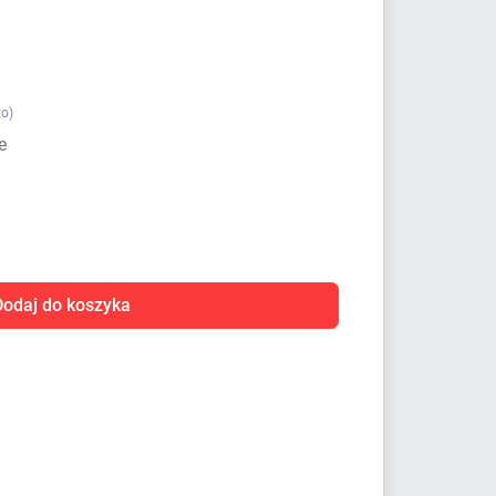
to)
e
Dodaj do koszyka