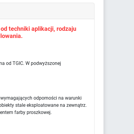
d techniki aplikacji, rodzaju
lowania.
olna od TGIC. W podwyższonej
w wymagających odporności na warunki
obiekty stale eksploatowane na zewnątrz.
centem farby proszkowej.