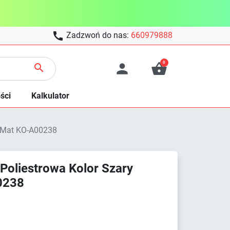

Zadzwoń do nas:
660979888
0



ści
Kalkulator
i Mat KO-A00238
Poliestrowa Kolor Szary
0238