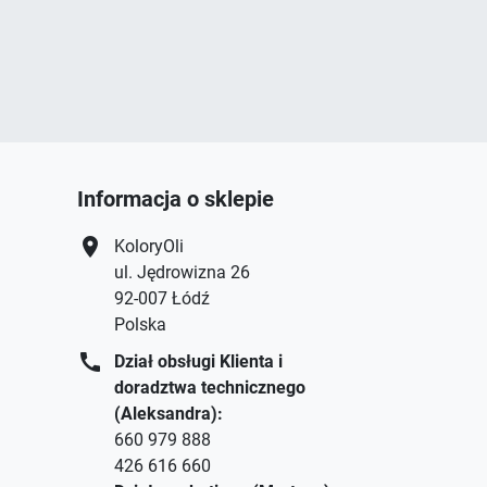
Informacja o sklepie
location_on
KoloryOli
ul. Jędrowizna 26
92-007 Łódź
Polska
call
Dział obsługi Klienta i
doradztwa technicznego
(Aleksandra):
660 979 888
426 616 660