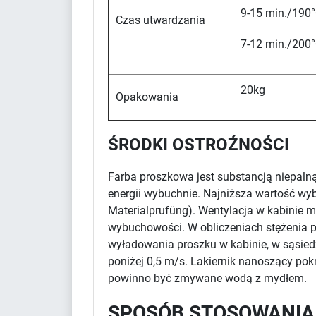
9-15 min./190°
Czas utwardzania
7-12 min./200°
20kg
Opakowania
ŚRODKI OSTROŹNOŚCI
Farba proszkowa jest substancją niepaln
energii wybuchnie. Najniższa wartość wy
Materialprufüng). Wentylacja w kabinie m
wybuchowości. W obliczeniach stężenia pr
wyładowania proszku w kabinie, w sąsied
poniżej 0,5 m/s. Lakiernik nanoszący po
powinno być zmywane wodą z mydłem.
SPOSÓB STOSOWANIA