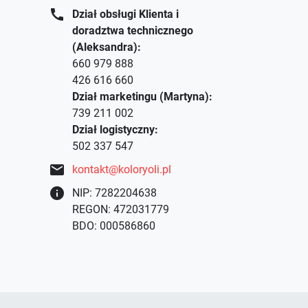
call
Dział obsługi Klienta i
doradztwa technicznego
(Aleksandra):
660 979 888
426 616 660
Dział marketingu (Martyna):
739 211 002
Dział logistyczny:
502 337 547
mail
kontakt@koloryoli.pl
info
NIP: 7282204638
REGON: 472031779
BDO: 000586860