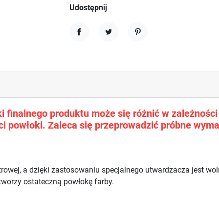
Udostępnij
Udostępnij
Tweetuj
Pinterest
 finalnego produktu może się różnić w zależności o
i powłoki. Zaleca się przeprowadzić próbne wyma
trowej, a dzięki zastosowaniu specjalnego utwardzacza jest w
 tworzy ostateczną powłokę farby.