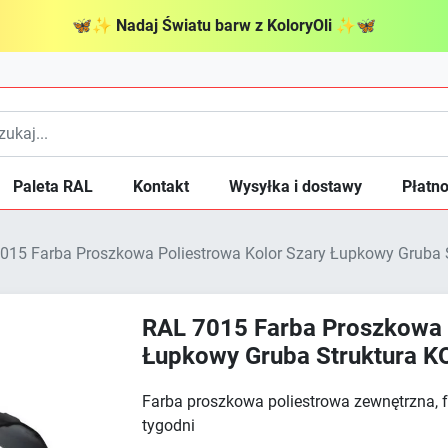
🦋
✨
Nadaj Światu barw z KoloryOli
✨
🦋
Paleta RAL
Kontakt
Wysyłka i dostawy
Płatno
015 Farba Proszkowa Poliestrowa Kolor Szary Łupkowy Gruba 
RAL 7015 Farba Proszkowa 
Łupkowy Gruba Struktura K
Farba proszkowa poliestrowa zewnętrzna, f
tygodni