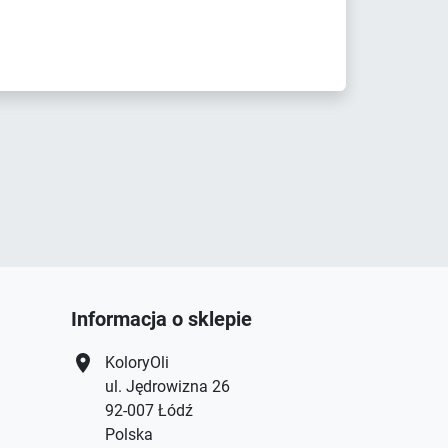
Informacja o sklepie
location_on
KoloryOli
ul. Jędrowizna 26
92-007 Łódź
Polska