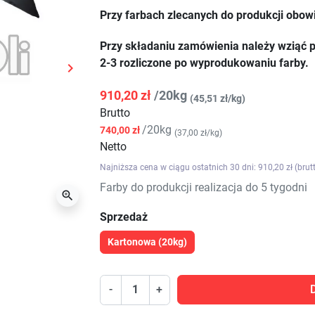
Przy farbach zlecanych do produkcji obow
Przy składaniu zamówienia należy wziąć p
2-3 rozliczone po wyprodukowaniu farby.

Następny
910,20 zł
/20kg
(45,51 zł/kg)
Brutto
/20kg
740,00 zł
(37,00 zł/kg)
Netto
Najniższa cena w ciągu ostatnich 30 dni: 910,20 zł (brut
Farby do produkcji realizacja do 5 tygodni

Sprzedaż
Kartonowa (20kg)
-
+