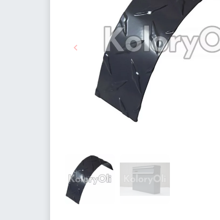

Poprzedni