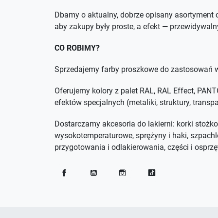
Dbamy o aktualny, dobrze opisany asortyment o
aby zakupy były proste, a efekt — przewidywaln
CO ROBIMY?
Sprzedajemy farby proszkowe do zastosowań w
Oferujemy kolory z palet RAL, RAL Effect, PA
efektów specjalnych (metaliki, struktury, trans
Dostarczamy akcesoria do lakierni: korki stożko
wysokotemperaturowe, sprężyny i haki, szpachl
przygotowania i odlakierowania, części i osprzęt
Facebook
YouTube
Instagram
TikTok