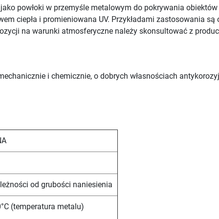
e jako powłoki w przemyśle metalowym do pokrywania obiektó
ywem ciepła i promieniowana UV. Przykładami zastosowania są 
ozycji na warunki atmosferyczne należy skonsultować z produ
mechanicznie i chemicznie, o dobrych własnościach antykoroz
NA
a
leżności od grubości naniesienia
°C (temperatura metalu)