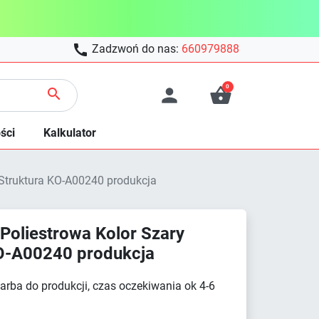

Zadzwoń do nas:
660979888
0



ści
Kalkulator
Struktura KO-A00240 produkcja
Poliestrowa Kolor Szary
O-A00240 produkcja
arba do produkcji, czas oczekiwania ok 4-6