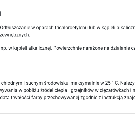
i
Odtłuszczanie w oparach trichloroetylenu lub w kąpieli alkali
 zewnętrznych.
np. w kąpieli alkalicznej. Powierzchnie narażone na działanie
chłodnym i suchym środowisku, maksymalnie w 25 ° C. Należ
howywania w pobliżu źródeł ciepła i grzejników w ciężarówkach
ata trwałości farby przechowywanej zgodnie z instrukcją znajd