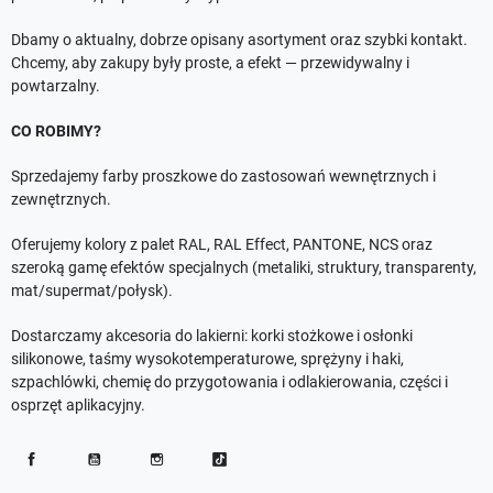
Dbamy o aktualny, dobrze opisany asortyment oraz szybki kontakt.
Chcemy, aby zakupy były proste, a efekt — przewidywalny i
powtarzalny.
CO ROBIMY?
Sprzedajemy farby proszkowe do zastosowań wewnętrznych i
zewnętrznych.
Oferujemy kolory z palet RAL, RAL Effect, PANTONE, NCS oraz
szeroką gamę efektów specjalnych (metaliki, struktury, transparenty,
mat/supermat/połysk).
Dostarczamy akcesoria do lakierni: korki stożkowe i osłonki
silikonowe, taśmy wysokotemperaturowe, sprężyny i haki,
szpachlówki, chemię do przygotowania i odlakierowania, części i
osprzęt aplikacyjny.
Facebook
YouTube
Instagram
TikTok