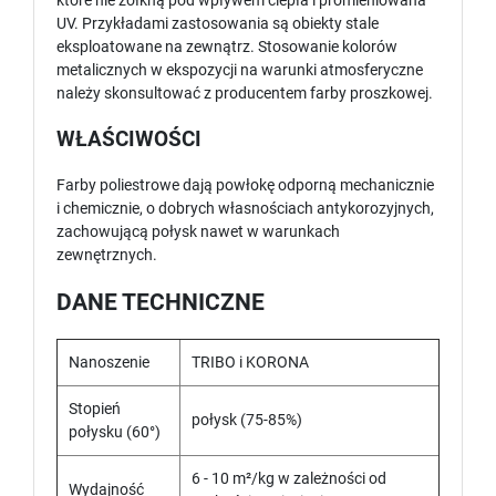
które nie żółkną pod wpływem ciepła i promieniowana
UV. Przykładami zastosowania są obiekty stale
eksploatowane na zewnątrz. Stosowanie kolorów
metalicznych w ekspozycji na warunki atmosferyczne
należy skonsultować z producentem farby proszkowej.
WŁAŚCIWOŚCI
Farby poliestrowe dają powłokę odporną mechanicznie
i chemicznie, o dobrych własnościach antykorozyjnych,
zachowującą połysk nawet w warunkach
zewnętrznych.
DANE TECHNICZNE
Nanoszenie
TRIBO i KORONA
Stopień
połysk (75-85%)
połysku (60°)
6 - 10 m²/kg w zależności od
Wydajność