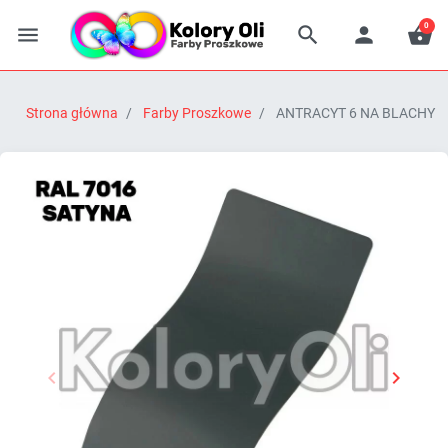
0




Strona główna
Farby Proszkowe
ANTRACYT 6 NA BLACHY DAC


Poprzedni
Następn