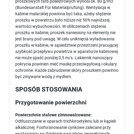
proszkowych farb poliestrowych wynosi ok. 80 g/m3
(Bundesanstalt Für Materialprufüng). Wentylacja w
kabinie malarskiej powinna być taka, ażeby stężenie
proszku w powietrzu było niższe niż 50% najniższej
wartości wybuchowości. W obliczeniach stężenia
proszku w kabinie, proszek naniesiony na elementy nie
jest brany pod uwagę. W celu uniknięcia wyładowania
proszku w kabinie, w sąsiedztwie przestrzeni pracującej
szybkość przepływu powietrza w aparaturze kabinowej
nie może spaść poniżej 0,5 m/s. Lakiernik nanoszący
pokrycia powinien mieć maskę przeciwpyłową i okulary
ochronne. Każde zabrudzenie skóry proszkiem powinno
być zmywane wodą z mydłem.
SPOSÓB STOSOWANIA
Przygotowanie powierzchni
Powierzchnie stalowe zimnowalcowane:
Odtłuszczanie w oparach trichloroetylenu lub w kąpieli
alkalicznej. Fosforanowanie cynkowe zalecane przy
wystawianiu na działanie warunków zewnętrznych.