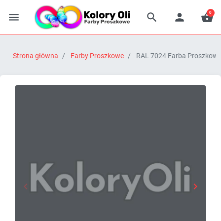
0




Strona główna
Farby Proszkowe
RAL 7024 Farba Proszkowa 


Poprzedni
Następn