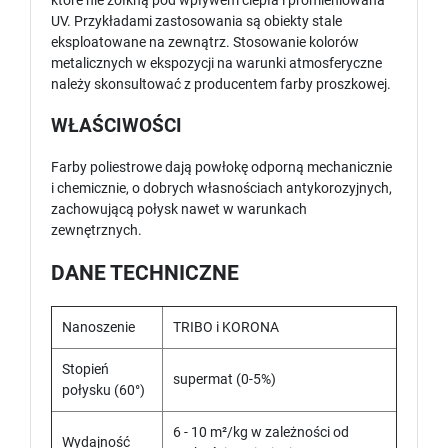
które nie żółkną pod wpływem ciepła i promieniowana
UV. Przykładami zastosowania są obiekty stale
eksploatowane na zewnątrz. Stosowanie kolorów
metalicznych w ekspozycji na warunki atmosferyczne
należy skonsultować z producentem farby proszkowej.
WŁAŚCIWOŚCI
Farby poliestrowe dają powłokę odporną mechanicznie
i chemicznie, o dobrych własnościach antykorozyjnych,
zachowującą połysk nawet w warunkach
zewnętrznych.
DANE TECHNICZNE
Nanoszenie
TRIBO i KORONA
Stopień
supermat (0-5%)
połysku (60°)
6 - 10 m²/kg w zależności od
Wydajność