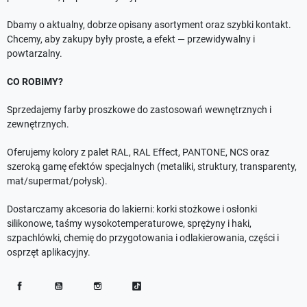
Dbamy o aktualny, dobrze opisany asortyment oraz szybki kontakt.
Chcemy, aby zakupy były proste, a efekt — przewidywalny i
powtarzalny.
CO ROBIMY?
Sprzedajemy farby proszkowe do zastosowań wewnętrznych i
zewnętrznych.
Oferujemy kolory z palet RAL, RAL Effect, PANTONE, NCS oraz
szeroką gamę efektów specjalnych (metaliki, struktury, transparenty,
mat/supermat/połysk).
Dostarczamy akcesoria do lakierni: korki stożkowe i osłonki
silikonowe, taśmy wysokotemperaturowe, sprężyny i haki,
szpachlówki, chemię do przygotowania i odlakierowania, części i
osprzęt aplikacyjny.
Facebook
YouTube
Instagram
TikTok