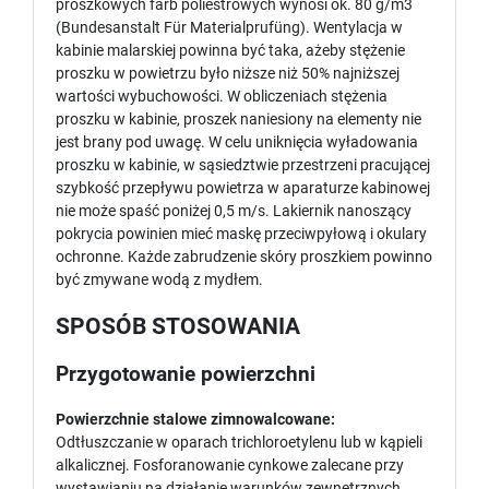
proszkowych farb poliestrowych wynosi ok. 80 g/m3
(Bundesanstalt Für Materialprufüng). Wentylacja w
kabinie malarskiej powinna być taka, ażeby stężenie
proszku w powietrzu było niższe niż 50% najniższej
wartości wybuchowości. W obliczeniach stężenia
proszku w kabinie, proszek naniesiony na elementy nie
jest brany pod uwagę. W celu uniknięcia wyładowania
proszku w kabinie, w sąsiedztwie przestrzeni pracującej
szybkość przepływu powietrza w aparaturze kabinowej
nie może spaść poniżej 0,5 m/s. Lakiernik nanoszący
pokrycia powinien mieć maskę przeciwpyłową i okulary
ochronne. Każde zabrudzenie skóry proszkiem powinno
być zmywane wodą z mydłem.
SPOSÓB STOSOWANIA
Przygotowanie powierzchni
Powierzchnie stalowe zimnowalcowane:
Odtłuszczanie w oparach trichloroetylenu lub w kąpieli
alkalicznej. Fosforanowanie cynkowe zalecane przy
wystawianiu na działanie warunków zewnętrznych.