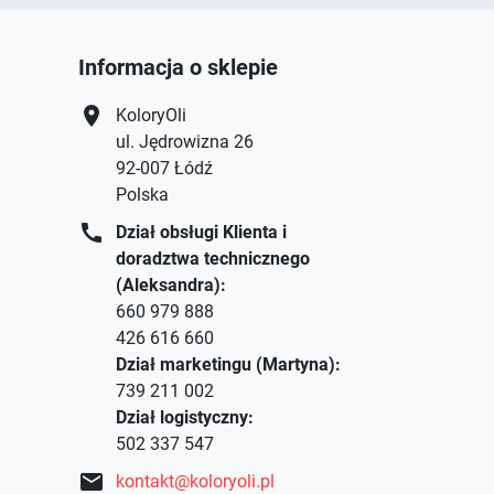
Informacja o sklepie
location_on
KoloryOli
ul. Jędrowizna 26
92-007 Łódź
Polska
call
Dział obsługi Klienta i
doradztwa technicznego
(Aleksandra):
660 979 888
426 616 660
Dział marketingu (Martyna):
739 211 002
Dział logistyczny:
502 337 547
mail
kontakt@koloryoli.pl