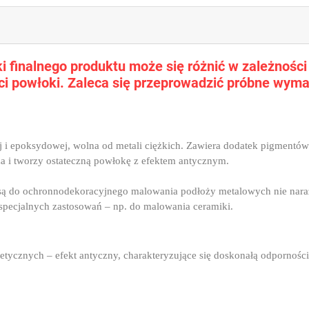
 finalnego produktu może się różnić w zależności o
i powłoki. Zaleca się przeprowadzić próbne wyma
ej i epoksydowej, wolna od metali ciężkich. Zawiera dodatek pigment
za i tworzy ostateczną powłokę z efektem antycznym.
są do ochronnodekoracyjnego malowania podłoży metalowych nie nara
specjalnych zastosowań – np. do malowania ceramiki.
etycznych – efekt antyczny, charakteryzujące się doskonałą odpornoś