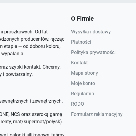
O Firmie
rni proszkowych. Od lat
Wysyłka i dostawy
wdzonych producentów, łącząc
Płatności
 etapie — od doboru koloru,
Polityka prywatności
 wypalania.
Kontakt
raz szybki kontakt. Chcemy,
Mapa strony
y i powtarzalny.
Moje konto
Regulamin
ewnętrznych i zewnętrznych.
RODO
NTONE, NCS oraz szeroką gamę
Formularz reklamacyjny
parenty, mat/supermat/połysk).
we i osłonki silikonowe, taśmy