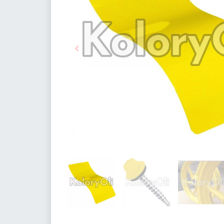

Poprzedni