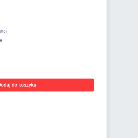
utto)
e
Dodaj do koszyka