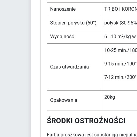
Nanoszenie
TRIBO i KORO
Stopień połysku (60°)
połysk (80-95%
Wydajność
6 - 10 m²/kg w
10-25 min./180
9-15 min./190°
Czas utwardzania
7-12 min./200°
20kg
Opakowania
ŚRODKI OSTROŹNOŚCI
Farba proszkowa jest substancją niepaln