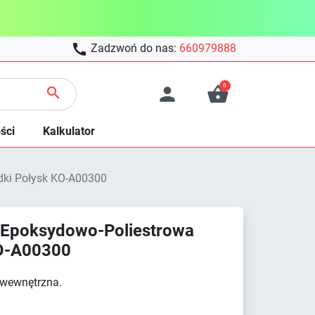

Zadzwoń do nas:
660979888
0



ści
Kalkulator
dki Połysk KO-A00300
 Epoksydowo-Poliestrowa
KO-A00300
 wewnętrzna.