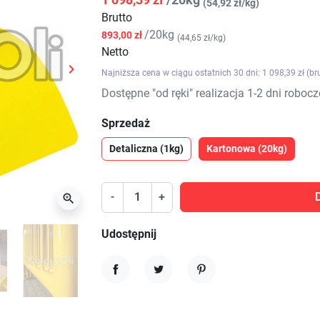
(54,92 zł/kg)
Brutto
/20kg
893,00 zł
(44,65 zł/kg)
Netto

Najniższa cena w ciągu ostatnich 30 dni: 1 098,39 zł (br
Następny
Dostępne "od ręki" realizacja 1-2 dni robocz
Sprzedaż
Detaliczna (1kg)
Kartonowa (20kg)
-
+

Udostępnij
Udostępnij
Tweetuj
Pinterest