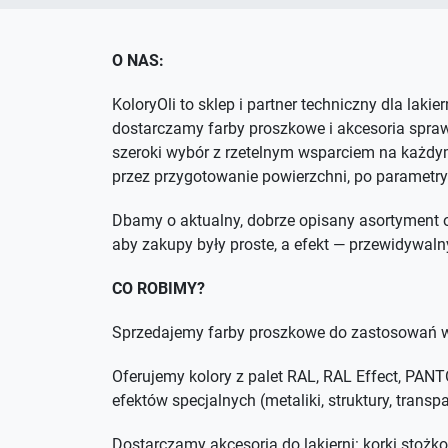
O NAS:
KoloryOli to sklep i partner techniczny dla lakie
dostarczamy farby proszkowe i akcesoria spra
szeroki wybór z rzetelnym wsparciem na każdym
przez przygotowanie powierzchni, po parametry
Dbamy o aktualny, dobrze opisany asortyment o
aby zakupy były proste, a efekt — przewidywaln
CO ROBIMY?
Sprzedajemy farby proszkowe do zastosowań w
Oferujemy kolory z palet RAL, RAL Effect, PA
efektów specjalnych (metaliki, struktury, trans
Dostarczamy akcesoria do lakierni: korki stożko