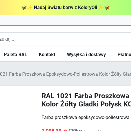
🦋
✨
Nadaj Światu barw z KoloryOli
✨
🦋
Paleta RAL
Kontakt
Wysyłka i dostawy
Płatno
021 Farba Proszkowa Epoksydowo-Poliestrowa Kolor Żółty Gła
RAL 1021 Farba Proszkowa
Kolor Żółty Gładki Połysk 
Farba proszkowa epoksydowo-poliestrowa
1 098,39 zł
/20kg