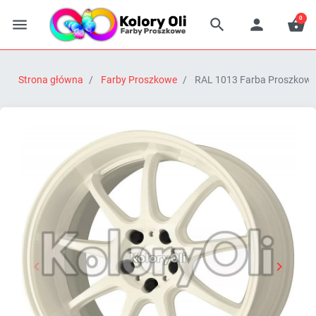
0




Strona główna
Farby Proszkowe
RAL 1013 Farba Proszkowa 


Poprzedni
Następn