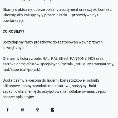
Dbamy o aktualny, dobrze opisany asortyment oraz szybki kontakt.
Chcemy, aby zakupy były proste, a efekt — przewidywalny i
powtarzalny.
CO ROBIMY?
Sprzedajemy farby proszkowe do zastosowań wewnętrznych i
zewnętrznych.
Oferujemy kolory z palet RAL, RAL Effect, PANTONE, NCS oraz
szeroką gamę efektów specjalnych (metaliki, struktury, transparenty,
mat/supermat/połysk).
Dostarczamy akcesoria do lakierni: korki stożkowe i osłonki
silikonowe, taśmy wysokotemperaturowe, sprężyny i haki,
szpachlówki, chemię do przygotowania i odlakierowania, części i
osprzęt aplikacyjny.
Facebook
YouTube
Instagram
TikTok