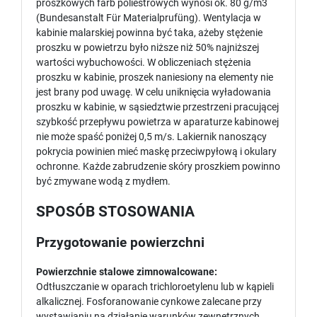
proszkowych farb poliestrowych wynosi ok. 80 g/m3
(Bundesanstalt Für Materialprufüng). Wentylacja w
kabinie malarskiej powinna być taka, ażeby stężenie
proszku w powietrzu było niższe niż 50% najniższej
wartości wybuchowości. W obliczeniach stężenia
proszku w kabinie, proszek naniesiony na elementy nie
jest brany pod uwagę. W celu uniknięcia wyładowania
proszku w kabinie, w sąsiedztwie przestrzeni pracującej
szybkość przepływu powietrza w aparaturze kabinowej
nie może spaść poniżej 0,5 m/s. Lakiernik nanoszący
pokrycia powinien mieć maskę przeciwpyłową i okulary
ochronne. Każde zabrudzenie skóry proszkiem powinno
być zmywane wodą z mydłem.
SPOSÓB STOSOWANIA
Przygotowanie powierzchni
Powierzchnie stalowe zimnowalcowane:
Odtłuszczanie w oparach trichloroetylenu lub w kąpieli
alkalicznej. Fosforanowanie cynkowe zalecane przy
wystawianiu na działanie warunków zewnętrznych.