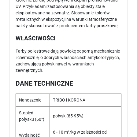
które nie żółkną pod wpływem ciepła i promieniowana
UV. Przykładami zastosowania są obiekty stale
eksploatowane na zewnątrz. Stosowanie kolorów
metalicznych w ekspozycji na warunki atmosferyczne
należy skonsultować z producentem farby proszkowej.
WŁAŚCIWOŚCI
Farby poliestrowe dają powłokę odporną mechanicznie
i chemicznie, o dobrych własnościach antykorozyjnych,
zachowującą połysk nawet w warunkach
zewnętrznych.
DANE TECHNICZNE
Nanoszenie
TRIBO i KORONA
Stopień
połysk (85-95%)
połysku (60°)
6 - 10 m²/kg w zależności od
Wydajność