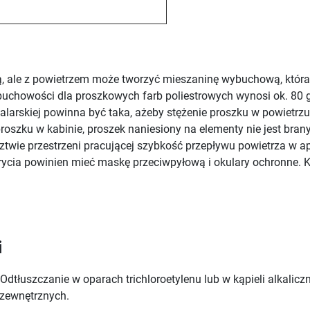
ą, ale z powietrzem może tworzyć mieszaninę wybuchową, która
buchowości dla proszkowych farb poliestrowych wynosi ok. 80 
alarskiej powinna być taka, ażeby stężenie proszku w powietrzu 
oszku w kabinie, proszek naniesiony na elementy nie jest bran
ztwie przestrzeni pracującej szybkość przepływu powietrza w a
krycia powinien mieć maskę przeciwpyłową i okulary ochronne. 
i
Odtłuszczanie w oparach trichloroetylenu lub w kąpieli alkali
 zewnętrznych.