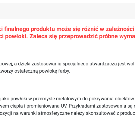
 finalnego produktu może się różnić w zależności o
i powłoki. Zaleca się przeprowadzić próbne wyma
trowej, a dzięki zastosowaniu specjalnego utwardzacza jest w
 tworzy ostateczną powłokę farby.
e jako powłoki w przemyśle metalowym do pokrywania obiektó
ywem ciepła i promieniowana UV. Przykładami zastosowania są 
ozycji na warunki atmosferyczne należy skonsultować z produ