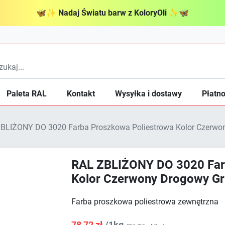
🦋
✨
Nadaj Światu barw z KoloryOli
✨
🦋
Paleta RAL
Kontakt
Wysyłka i dostawy
Płatno
BLIŻONY DO 3020 Farba Proszkowa Poliestrowa Kolor Czerwon
RAL ZBLIŻONY DO 3020 Far
Kolor Czerwony Drogowy Gr
Farba proszkowa poliestrowa zewnętrzna
78,72 zł
/1kg