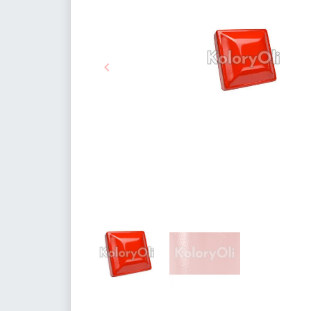

Poprzedni