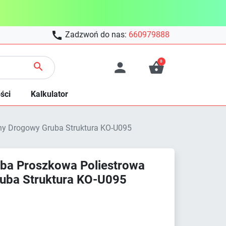

Zadzwoń do nas:
660979888
0



ści
Kalkulator
y Drogowy Gruba Struktura KO-U095
ba Proszkowa Poliestrowa
uba Struktura KO-U095