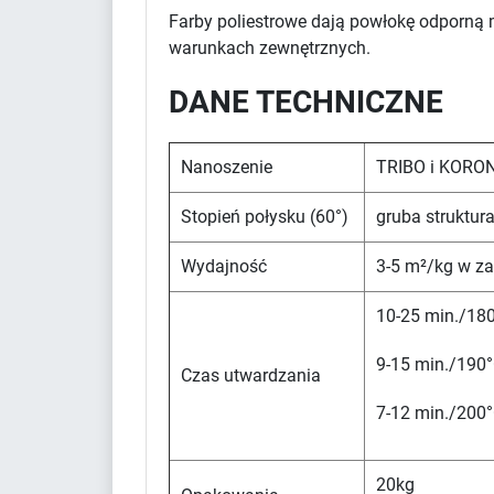
Farby poliestrowe dają powłokę odporną 
warunkach zewnętrznych.
DANE TECHNICZNE
Nanoszenie
TRIBO i KORO
Stopień połysku (60°)
gruba struktur
Wydajność
3-5 m²/kg w za
10-25 min./180
9-15 min./190°
Czas utwardzania
7-12 min./200°
20kg