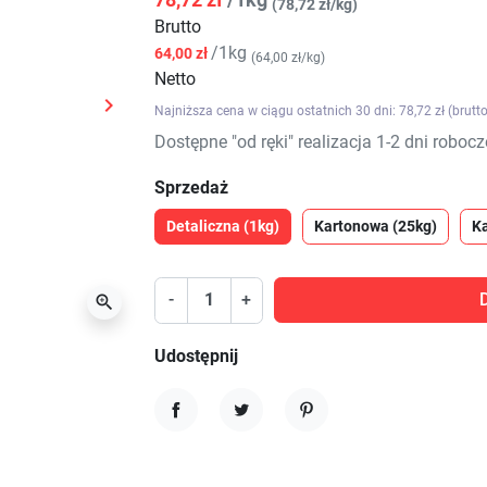
(78,72 zł/kg)
Brutto
/1kg
64,00 zł
(64,00 zł/kg)
Netto

Najniższa cena w ciągu ostatnich 30 dni: 78,72 zł (brutto
Następny
Dostępne "od ręki" realizacja 1-2 dni robocz
Sprzedaż
Detaliczna (1kg)
Kartonowa (25kg)
K
-
+

Udostępnij
Udostępnij
Tweetuj
Pinterest