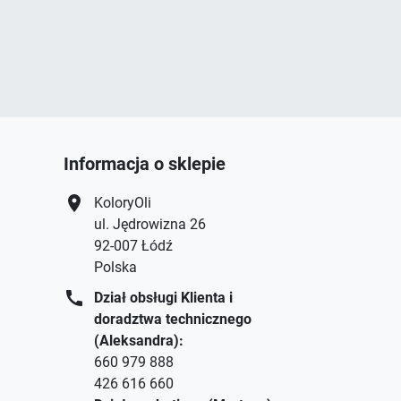
Informacja o sklepie
location_on
KoloryOli
ul. Jędrowizna 26
92-007 Łódź
Polska
call
Dział obsługi Klienta i
doradztwa technicznego
(Aleksandra):
660 979 888
426 616 660