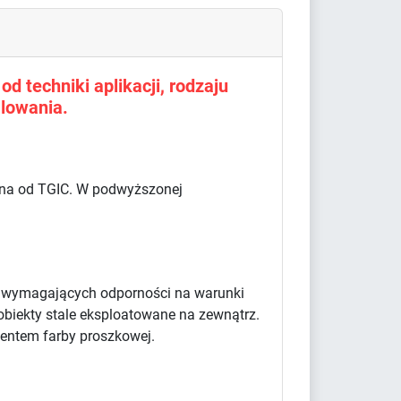
d techniki aplikacji, rodzaju
lowania.
olna od TGIC. W podwyższonej
w wymagających odporności na warunki
obiekty stale eksploatowane na zewnątrz.
centem farby proszkowej.