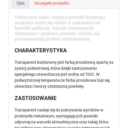
Opis
Szczegóły produktu
Ostateczny kolor i wygląd powłoki finalnego
produktu może się różnić w zależności od
techniki aplikacji, rodzaju malowanych
elementów i grubości powłoki. Zaleca się
przeprowadzić próbne wymalowania.
CHARAKTERYSTYKA
Transparent bezbarwny jest farbą proszkową opartą na
żywicy poliestrowej, która dzięki zastosowaniu
specjalnego utwardzacza jest wolna od TGIC. W
podwyższonej temperaturze farba proszkowa topi się,
utwardza i tworzy ostateczną powłokę.
ZASTOSOWANIE
Transparent nadaje się do pokrywania wyrobów w
przemyśle metalowym, wymagających powłoki
odpornej na warunki atmosferyczne oraz takiej, która