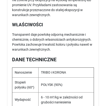
nie żółknie przy ekspozycji na wysoką temperaturę lub
promienie UV. Przykładami zastosowania są
konstrukcje przeznaczone do stałej ekspozycji w
warunkach zewnętrznych.
WŁAŚCIWOŚCI
Transparent daje powłokę odporną mechanicznie i
chemicznie, o dobrych własnościach antykorozyjnych.
Powłoka zachowuje trwałość koloru i połysku nawet w
warunkach zewnętrznych.
DANE TECHNICZNE
Nanoszenie
TRIBO i KORONA
Stopień
POŁYSK (90%)
połysku (60°)
6 - 10 m²/kg w zależności od
Wydajność
grubości naniesienia