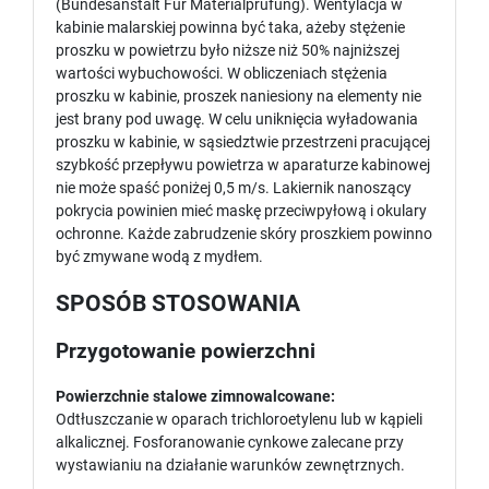
(Bundesanstalt Für Materialprufüng). Wentylacja w
kabinie malarskiej powinna być taka, ażeby stężenie
proszku w powietrzu było niższe niż 50% najniższej
wartości wybuchowości. W obliczeniach stężenia
proszku w kabinie, proszek naniesiony na elementy nie
jest brany pod uwagę. W celu uniknięcia wyładowania
proszku w kabinie, w sąsiedztwie przestrzeni pracującej
szybkość przepływu powietrza w aparaturze kabinowej
nie może spaść poniżej 0,5 m/s. Lakiernik nanoszący
pokrycia powinien mieć maskę przeciwpyłową i okulary
ochronne. Każde zabrudzenie skóry proszkiem powinno
być zmywane wodą z mydłem.
SPOSÓB STOSOWANIA
Przygotowanie powierzchni
Powierzchnie stalowe zimnowalcowane:
Odtłuszczanie w oparach trichloroetylenu lub w kąpieli
alkalicznej. Fosforanowanie cynkowe zalecane przy
wystawianiu na działanie warunków zewnętrznych.