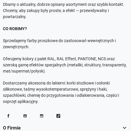
Dbamy o aktualny, dobrze opisany asortyment oraz szybki kontakt.
Chcemy, aby zakupy były proste, a efekt — przewidywalny i
powtarzalny.
CO ROBIMY?
Sprzedajemy farby proszkowe do zastosowań wewnętrznych i
zewnętrznych.
Oferujemy kolory z palet RAL, RAL Effect, PANTONE, NCS oraz
szeroką gamę efektów specjalnych (metaliki, struktury, transparenty,
mat/supermat/połysk).
Dostarczamy akcesoria do lakierni: korki stożkowe i osłonki
silikonowe, taśmy wysokotemperaturowe, sprężyny i haki,
szpachlówki, chemię do przygotowania i odlakierowania, części i
osprzęt aplikacyjny.
Facebook
YouTube
Instagram
TikTok

O Firmie