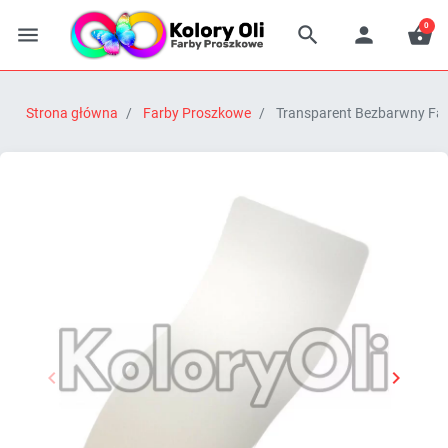
0




Strona główna
Farby Proszkowe
Transparent Bezbarwny Far


Poprzedni
Następn