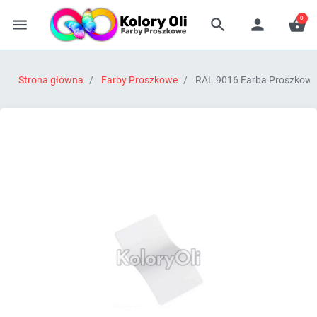
0




Strona główna
Farby Proszkowe
RAL 9016 Farba Proszkowa P