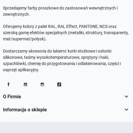
Sprzedajemy farby proszkowe do zastosowań wewnętrznych i
zewnętrznych.
Oferujemy kolory z palet RAL, RAL Effect, PANTONE, NCS oraz
szeroką gamę efektów specjalnych (metaliki, struktury, transparenty,
mat/supermat/połysk).
Dostarczamy akcesoria do lakierni: korki stożkowe i osłonki
silikonowe, taśmy wysokotemperaturowe, sprężyny i haki,
szpachlówki, chemię do przygotowania i odlakierowania, części i
osprzęt aplikacyjny.
Facebook
YouTube
Instagram
TikTok

O Firmie

Informacja o sklepie