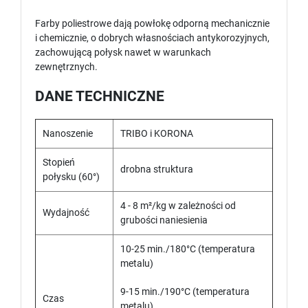
Farby poliestrowe dają powłokę odporną mechanicznie
i chemicznie, o dobrych własnościach antykorozyjnych,
zachowującą połysk nawet w warunkach
zewnętrznych.
DANE TECHNICZNE
Nanoszenie
TRIBO i KORONA
Stopień
drobna struktura
połysku (60°)
4 - 8 m²/kg w zależności od
Wydajność
grubości naniesienia
10-25 min./180°C (temperatura
metalu)
9-15 min./190°C (temperatura
Czas
metalu)