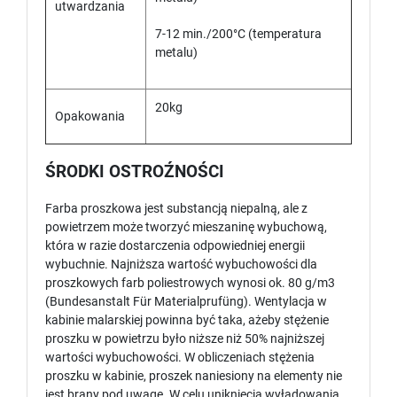
utwardzania
7-12 min./200°C (temperatura
metalu)
20kg
Opakowania
ŚRODKI OSTROŹNOŚCI
Farba proszkowa jest substancją niepalną, ale z
powietrzem może tworzyć mieszaninę wybuchową,
która w razie dostarczenia odpowiedniej energii
wybuchnie. Najniższa wartość wybuchowości dla
proszkowych farb poliestrowych wynosi ok. 80 g/m3
(Bundesanstalt Für Materialprufüng). Wentylacja w
kabinie malarskiej powinna być taka, ażeby stężenie
proszku w powietrzu było niższe niż 50% najniższej
wartości wybuchowości. W obliczeniach stężenia
proszku w kabinie, proszek naniesiony na elementy nie
jest brany pod uwagę. W celu uniknięcia wyładowania