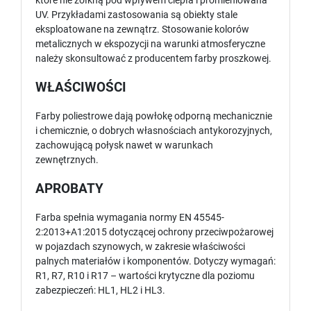
które nie żółkną pod wpływem ciepła i promieniowana
UV. Przykładami zastosowania są obiekty stale
eksploatowane na zewnątrz. Stosowanie kolorów
metalicznych w ekspozycji na warunki atmosferyczne
należy skonsultować z producentem farby proszkowej.
WŁAŚCIWOŚCI
Farby poliestrowe dają powłokę odporną mechanicznie
i chemicznie, o dobrych własnościach antykorozyjnych,
zachowującą połysk nawet w warunkach
zewnętrznych.
APROBATY
Farba spełnia wymagania normy EN 45545-
2:2013+A1:2015 dotyczącej ochrony przeciwpożarowej
w pojazdach szynowych, w zakresie właściwości
palnych materiałów i komponentów. Dotyczy wymagań:
R1, R7, R10 i R17 – wartości krytyczne dla poziomu
zabezpieczeń: HL1, HL2 i HL3.