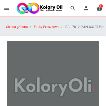
0




Strona główna
Farby Proszkowe
RAL 7012 QUALICOAT Farba 


Poprzedni
Następn