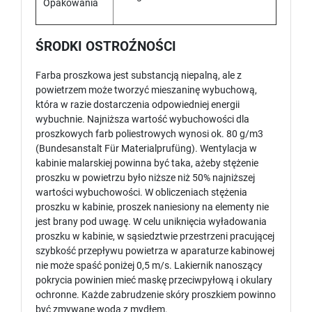
Opakowania
ŚRODKI OSTROŹNOŚCI
Farba proszkowa jest substancją niepalną, ale z
powietrzem może tworzyć mieszaninę wybuchową,
która w razie dostarczenia odpowiedniej energii
wybuchnie. Najniższa wartość wybuchowości dla
proszkowych farb poliestrowych wynosi ok. 80 g/m3
(Bundesanstalt Für Materialprufüng). Wentylacja w
kabinie malarskiej powinna być taka, ażeby stężenie
proszku w powietrzu było niższe niż 50% najniższej
wartości wybuchowości. W obliczeniach stężenia
proszku w kabinie, proszek naniesiony na elementy nie
jest brany pod uwagę. W celu uniknięcia wyładowania
proszku w kabinie, w sąsiedztwie przestrzeni pracującej
szybkość przepływu powietrza w aparaturze kabinowej
nie może spaść poniżej 0,5 m/s. Lakiernik nanoszący
pokrycia powinien mieć maskę przeciwpyłową i okulary
ochronne. Każde zabrudzenie skóry proszkiem powinno
być zmywane wodą z mydłem.