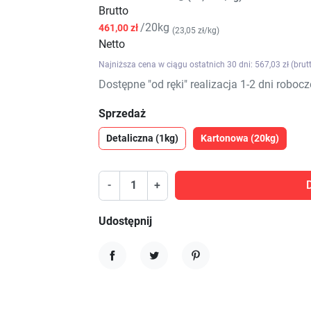
Brutto
/20kg
461,00 zł
(23,05 zł/kg)
Netto
Najniższa cena w ciągu ostatnich 30 dni: 567,03 zł (brut
Dostępne "od ręki" realizacja 1-2 dni robocz
Sprzedaż
Detaliczna (1kg)
Kartonowa (20kg)
-
+
Udostępnij
Udostępnij
Tweetuj
Pinterest