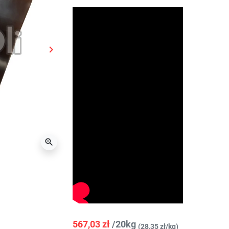

Następny

567,03 zł
/20kg
(28,35 zł/kg)