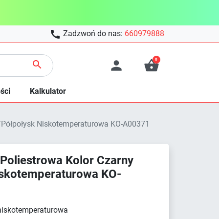

Zadzwoń do nas:
660979888
0



ści
Kalkulator
a/Półpołysk Niskotemperaturowa KO-A00371
Poliestrowa Kolor Czarny
iskotemperaturowa KO-
 niskotemperaturowa