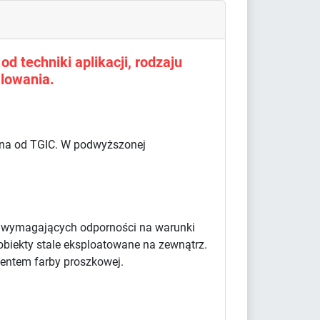
d techniki aplikacji, rodzaju
lowania.
olna od TGIC. W podwyższonej
w wymagających odporności na warunki
obiekty stale eksploatowane na zewnątrz.
centem farby proszkowej.