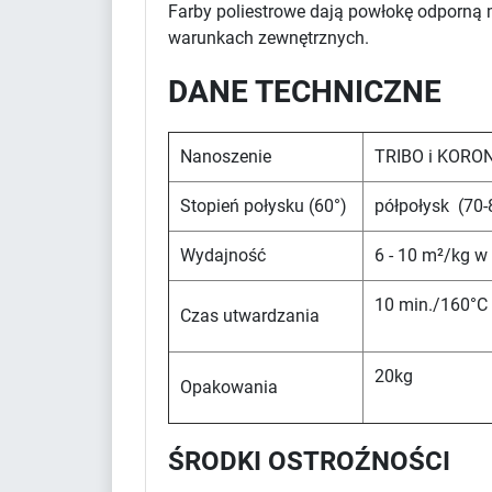
Farby poliestrowe dają powłokę odporną 
warunkach zewnętrznych.
DANE TECHNICZNE
Nanoszenie
TRIBO i KORO
Stopień połysku (60°)
półpołysk (70
Wydajność
6 - 10 m²/kg w
10 min./160°C 
Czas utwardzania
20kg
Opakowania
ŚRODKI OSTROŹNOŚCI