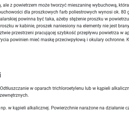
ą, ale z powietrzem może tworzyć mieszaninę wybuchową, która
buchowości dla proszkowych farb poliestrowych wynosi ok. 80 
alarskiej powinna być taka, ażeby stężenie proszku w powietrzu 
oszku w kabinie, proszek naniesiony na elementy nie jest bran
ztwie przestrzeni pracującej szybkość przepływu powietrza w a
krycia powinien mieć maskę przeciwpyłową i okulary ochronne. 
i
Odtłuszczanie w oparach trichloroetylenu lub w kąpieli alkali
 zewnętrznych.
np. w kąpieli alkalicznej. Powierzchnie narażone na działanie