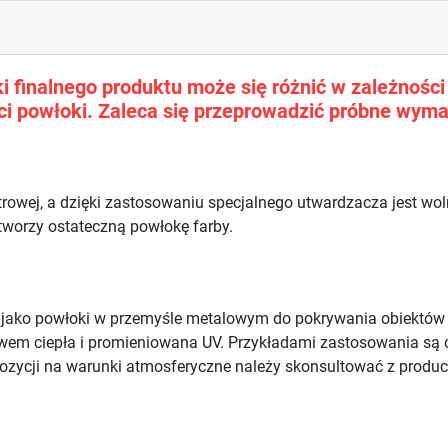
 finalnego produktu może się różnić w zależności o
i powłoki. Zaleca się przeprowadzić próbne wyma
trowej, a dzięki zastosowaniu specjalnego utwardzacza jest w
 tworzy ostateczną powłokę farby.
e jako powłoki w przemyśle metalowym do pokrywania obiektó
ywem ciepła i promieniowana UV. Przykładami zastosowania są 
ozycji na warunki atmosferyczne należy skonsultować z produ