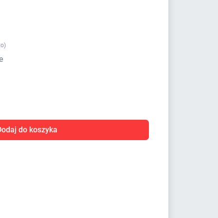
to)
e
Dodaj do koszyka