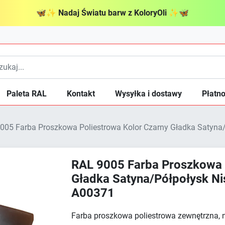
🦋
✨
Nadaj Światu barw z KoloryOli
✨
🦋
Paleta RAL
Kontakt
Wysyłka i dostawy
Płatno
005 Farba Proszkowa Poliestrowa Kolor Czarny Gładka Satyn
RAL 9005 Farba Proszkowa 
Gładka Satyna/Półpołysk N
A00371
Farba proszkowa poliestrowa zewnętrzna,