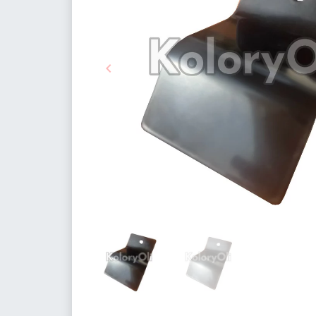

Poprzedni