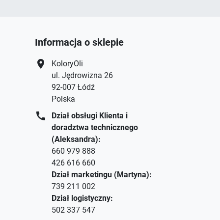
Informacja o sklepie
location_on
KoloryOli
ul. Jędrowizna 26
92-007 Łódź
Polska
call
Dział obsługi Klienta i
doradztwa technicznego
(Aleksandra):
660 979 888
426 616 660
Dział marketingu (Martyna):
739 211 002
Dział logistyczny:
502 337 547