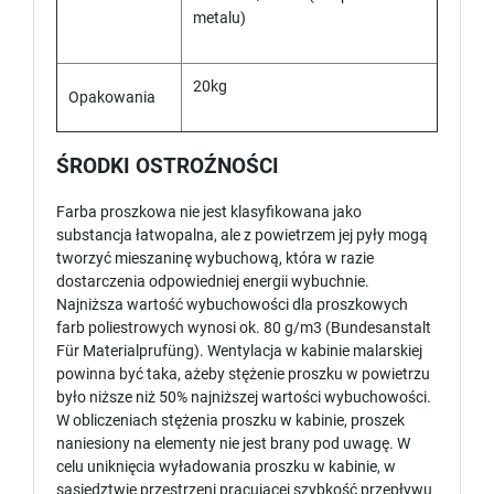
metalu)
20kg
Opakowania
ŚRODKI OSTROŹNOŚCI
Farba proszkowa nie jest klasyfikowana jako
substancja łatwopalna, ale z powietrzem jej pyły mogą
tworzyć mieszaninę wybuchową, która w razie
dostarczenia odpowiedniej energii wybuchnie.
Najniższa wartość wybuchowości dla proszkowych
farb poliestrowych wynosi ok. 80 g/m3 (Bundesanstalt
Für Materialprufüng). Wentylacja w kabinie malarskiej
powinna być taka, ażeby stężenie proszku w powietrzu
było niższe niż 50% najniższej wartości wybuchowości.
W obliczeniach stężenia proszku w kabinie, proszek
naniesiony na elementy nie jest brany pod uwagę. W
celu uniknięcia wyładowania proszku w kabinie, w
sąsiedztwie przestrzeni pracującej szybkość przepływu