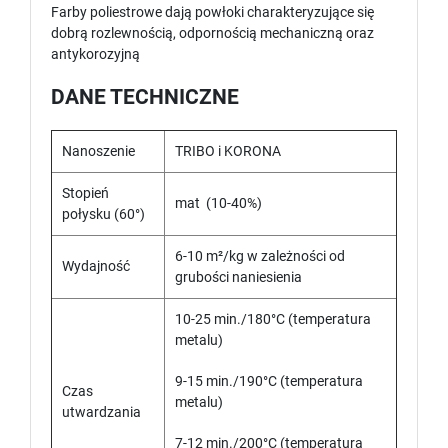
Farby poliestrowe dają powłoki charakteryzujące się
dobrą rozlewnością, odpornością mechaniczną oraz
antykorozyjną
DANE TECHNICZNE
Nanoszenie
TRIBO i KORONA
Stopień
mat (10-40%)
połysku (60°)
6-10 m²/kg w zależności od
Wydajność
grubości naniesienia
10-25 min./180°C (temperatura
metalu)
9-15 min./190°C (temperatura
Czas
metalu)
utwardzania
7-12 min./200°C (temperatura