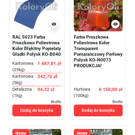


RAL 5023 Farba
Farba Proszkowa
Proszkowa Poliestrowa
Poliestrowa Kolor
Kolor Błękitny Popielaty
Transparent
Gładki Połysk KO-B040
Pomarańczowy Perłowy
Połysk KO-N0073
Kartonowa
1 487,81 zł
PRODUKCJA!
(25kg)
Kartonowa
342,73 zł
(5kg)
Detaliczna
94,32 zł
Hurtowa
6 150,00 zł
(1kg)
(100kg)
Brutto
Brutto
Dodaj do koszyka
Dodaj do koszyka
Nowy
Nowy