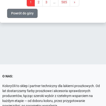
Następny
1
2
3
…
585

Powrót do góry
O NAS:
KoloryOli to sklep i partner techniczny dla lakierni proszkowych. Od
lat dostarczamy farby proszkowe i akcesoria sprawdzonych
producentów, łącząc szeroki wybór z rzetelnym wsparciem na
każdym etapie — od doboru koloru, przez przygotowanie
powierzchni, po parametry wypalania.