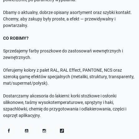
Dbamy o aktualny, dobrze opisany asortyment oraz szybki kontakt.
Chcemy, aby zakupy były proste, a efekt — przewidywalny i
powtarzalny.
CO ROBIMY?
Sprzedajemy farby proszkowe do zastosowań wewnętrznych i
zewnętrznych.
Oferujemy kolory z palet RAL, RAL Effect, PANTONE, NCS oraz
szeroką gamę efektów specjalnych (metaliki, struktury, transparenty,
mat/supermat/połysk).
Dostarczamy akcesoria do lakierni: korki stożkowe i osłonki
silikonowe, taśmy wysokotemperaturowe, sprężyny i haki,
szpachlówki, chemię do przygotowania i odlakierowania, części i
osprzęt aplikacyjny.
Facebook
YouTube
Instagram
TikTok