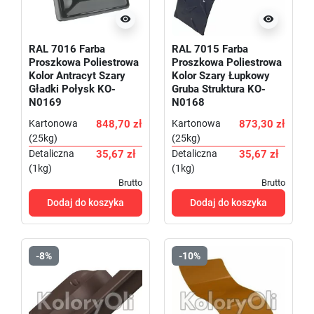


RAL 7016 Farba
RAL 7015 Farba
Proszkowa Poliestrowa
Proszkowa Poliestrowa
Kolor Antracyt Szary
Kolor Szary Łupkowy
Gładki Połysk KO-
Gruba Struktura KO-
N0169
N0168
Kartonowa
848,70 zł
Kartonowa
873,30 zł
(25kg)
(25kg)
Detaliczna
35,67 zł
Detaliczna
35,67 zł
(1kg)
(1kg)
Brutto
Brutto
Dodaj do koszyka
Dodaj do koszyka
-8%
-10%