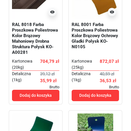


RAL 8018 Farba
RAL 8001 Farba
Proszkowa Poliestrowa
Proszkowa Poliestrowa
Kolor Brązowy
Kolor Brązowy Ochrowy
Mahoniowy Drobna
Gładki Połysk KO-
Struktura Połysk KO-
N0105
A00281
Kartonowa
704,79 zł
Kartonowa
872,07 zł
(20kg)
(25kg)
Detaliczna
39,12 zł
Detaliczna
40,59 zł
(1kg)
(1kg)
35,99 zł
36,53 zł
Brutto
Brutto
Dodaj do koszyka
Dodaj do koszyka