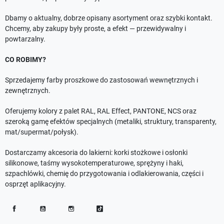
Dbamy o aktualny, dobrze opisany asortyment oraz szybki kontakt.
Chcemy, aby zakupy były proste, a efekt — przewidywalny i
powtarzalny.
CO ROBIMY?
Sprzedajemy farby proszkowe do zastosowań wewnętrznych i
zewnętrznych.
Oferujemy kolory z palet RAL, RAL Effect, PANTONE, NCS oraz
szeroką gamę efektów specjalnych (metaliki, struktury, transparenty,
mat/supermat/połysk).
Dostarczamy akcesoria do lakierni: korki stożkowe i osłonki
silikonowe, taśmy wysokotemperaturowe, sprężyny i haki,
szpachlówki, chemię do przygotowania i odlakierowania, części i
osprzęt aplikacyjny.
Facebook
YouTube
Instagram
TikTok