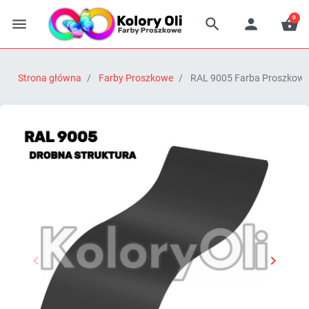
0




Strona główna
Farby Proszkowe
RAL 9005 Farba Proszkowa 


Poprzedni
Następn