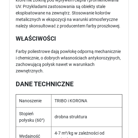
które nie żółkną pod wpływem ciepła i promieniowana
UV. Przykładami zastosowania są obiekty stale
eksploatowane na zewnątrz. Stosowanie kolorów
metalicznych w ekspozycji na warunki atmosferyczne
należy skonsultować z producentem farby proszkowej.
WŁAŚCIWOŚCI
Farby poliestrowe dają powłokę odporną mechanicznie
i chemicznie, o dobrych własnościach antykorozyjnych,
zachowującą połysk nawet w warunkach
zewnętrznych.
DANE TECHNICZNE
Nanoszenie
TRIBO i KORONA
Stopień
drobna struktura
połysku (60°)
4-7 m²/kg w zależności od
Wydajność