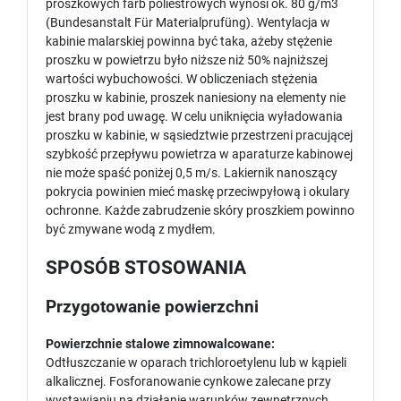
proszkowych farb poliestrowych wynosi ok. 80 g/m3
(Bundesanstalt Für Materialprufüng). Wentylacja w
kabinie malarskiej powinna być taka, ażeby stężenie
proszku w powietrzu było niższe niż 50% najniższej
wartości wybuchowości. W obliczeniach stężenia
proszku w kabinie, proszek naniesiony na elementy nie
jest brany pod uwagę. W celu uniknięcia wyładowania
proszku w kabinie, w sąsiedztwie przestrzeni pracującej
szybkość przepływu powietrza w aparaturze kabinowej
nie może spaść poniżej 0,5 m/s. Lakiernik nanoszący
pokrycia powinien mieć maskę przeciwpyłową i okulary
ochronne. Każde zabrudzenie skóry proszkiem powinno
być zmywane wodą z mydłem.
SPOSÓB STOSOWANIA
Przygotowanie powierzchni
Powierzchnie stalowe zimnowalcowane:
Odtłuszczanie w oparach trichloroetylenu lub w kąpieli
alkalicznej. Fosforanowanie cynkowe zalecane przy
wystawianiu na działanie warunków zewnętrznych.