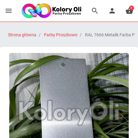
0




Strona główna
Farby Proszkowe
RAL 7666 Metalik Farba Pr


Poprzedni
Następn