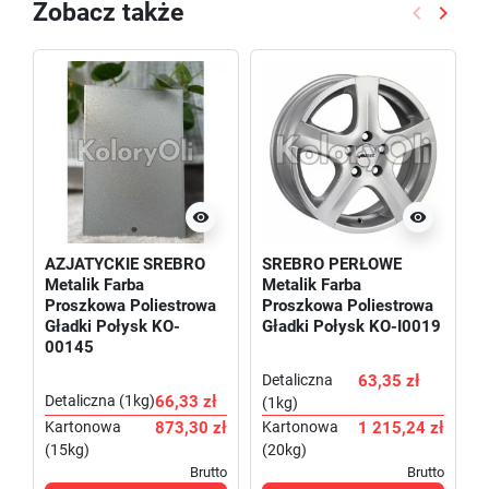
Zobacz także


Poprzedni
Nastę


AZJATYCKIE SREBRO
SREBRO PERŁOWE
R
Metalik Farba
Metalik Farba
F
Proszkowa Poliestrowa
Proszkowa Poliestrowa
P
Gładki Połysk KO-
Gładki Połysk KO-I0019
W
00145
I
Detaliczna
63,35 zł
K
Detaliczna (1kg)
66,33 zł
(1kg)
(
Kartonowa
873,30 zł
Kartonowa
1 215,24 zł
D
(15kg)
(20kg)
(
Brutto
Brutto