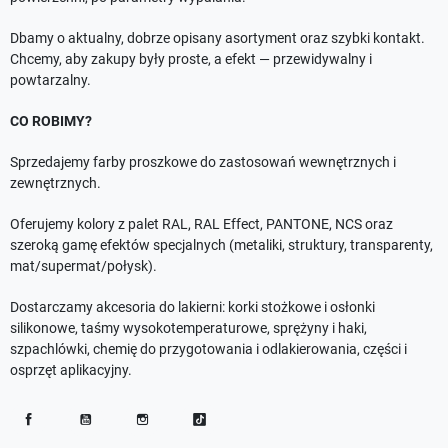
Dbamy o aktualny, dobrze opisany asortyment oraz szybki kontakt.
Chcemy, aby zakupy były proste, a efekt — przewidywalny i
powtarzalny.
CO ROBIMY?
Sprzedajemy farby proszkowe do zastosowań wewnętrznych i
zewnętrznych.
Oferujemy kolory z palet RAL, RAL Effect, PANTONE, NCS oraz
szeroką gamę efektów specjalnych (metaliki, struktury, transparenty,
mat/supermat/połysk).
Dostarczamy akcesoria do lakierni: korki stożkowe i osłonki
silikonowe, taśmy wysokotemperaturowe, sprężyny i haki,
szpachlówki, chemię do przygotowania i odlakierowania, części i
osprzęt aplikacyjny.
Facebook
YouTube
Instagram
TikTok