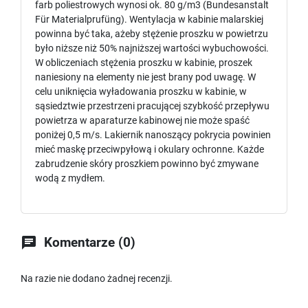
farb poliestrowych wynosi ok. 80 g/m3 (Bundesanstalt
Für Materialprufüng). Wentylacja w kabinie malarskiej
powinna być taka, ażeby stężenie proszku w powietrzu
było niższe niż 50% najniższej wartości wybuchowości.
W obliczeniach stężenia proszku w kabinie, proszek
naniesiony na elementy nie jest brany pod uwagę. W
celu uniknięcia wyładowania proszku w kabinie, w
sąsiedztwie przestrzeni pracującej szybkość przepływu
powietrza w aparaturze kabinowej nie może spaść
poniżej 0,5 m/s. Lakiernik nanoszący pokrycia powinien
mieć maskę przeciwpyłową i okulary ochronne. Każde
zabrudzenie skóry proszkiem powinno być zmywane
wodą z mydłem.

Komentarze (0)
Na razie nie dodano żadnej recenzji.