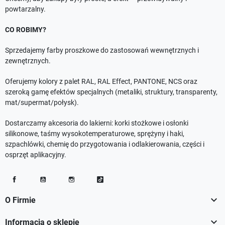
powtarzalny.
CO ROBIMY?
Sprzedajemy farby proszkowe do zastosowań wewnętrznych i
zewnętrznych.
Oferujemy kolory z palet RAL, RAL Effect, PANTONE, NCS oraz
szeroką gamę efektów specjalnych (metaliki, struktury, transparenty,
mat/supermat/połysk).
Dostarczamy akcesoria do lakierni: korki stożkowe i osłonki
silikonowe, taśmy wysokotemperaturowe, sprężyny i haki,
szpachlówki, chemię do przygotowania i odlakierowania, części i
osprzęt aplikacyjny.
Facebook
YouTube
Instagram
TikTok

O Firmie

Informacja o sklepie