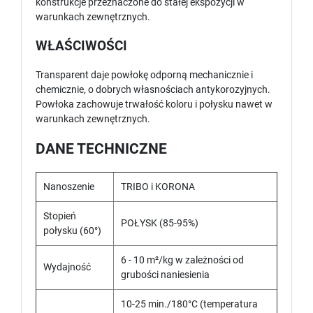
konstrukcje przeznaczone do stałej ekspozycji w
warunkach zewnętrznych.
WŁAŚCIWOŚCI
Transparent daje powłokę odporną mechanicznie i
chemicznie, o dobrych własnościach antykorozyjnych.
Powłoka zachowuje trwałość koloru i połysku nawet w
warunkach zewnętrznych.
DANE TECHNICZNE
Nanoszenie
TRIBO i KORONA
Stopień
POŁYSK (85-95%)
połysku (60°)
6 - 10 m²/kg w zależności od
Wydajność
grubości naniesienia
10-25 min./180°C (temperatura