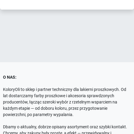
O NAS:
KoloryOli to sklep i partner techniczny dla lakierni proszkowych. Od
lat dostarczamy farby proszkowe i akcesoria sprawdzonych
producentów, łącząc szeroki wybór z rzetelnym wsparciem na
każdym etapie — od doboru koloru, przez przygotowanie
powierzchni, po parametry wypalania.
Dbamy o aktualny, dobrze opisany asortyment oraz szybki kontakt.
Chcemy, aby zakupy były proste, a efekt — przewidywalny i