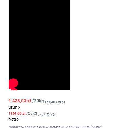
1 428,03 zł
/20kg
(71,40 zł/kg)
Brutto
/20kg
1161,00 zł
(58,05 zł/kg)
Netto
Najniższa cena w ciągu ostatnich 30 dni: 1 428,03 zł (brutto)