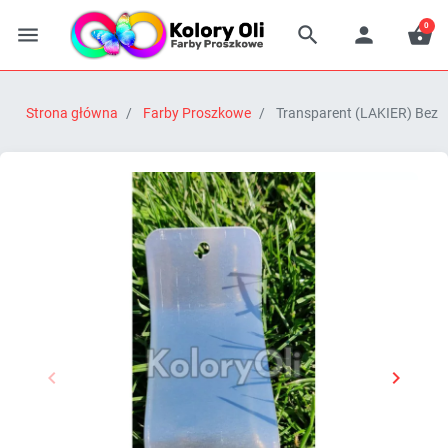
0




Strona główna
Farby Proszkowe
Transparent (LAKIER) Bezb


Poprzedni
Następn