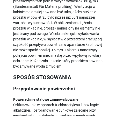
proszkowych farb poliestrowych wynosi ok. 80 g/m3
(Bundesanstalt Für Materialprufüng). Wentylacja w
kabinie malarskiej powinna być taka, ażeby stężenie
proszku w powietrzu było niższe niż 50% najniższej
wartości wybuchowości. W obliczeniach stężenia
proszku w kabinie, proszek naniesiony na elementy nie
jest brany pod uwagę. W celu uniknięcia wyładowania
proszku w kabinie, w sąsiedztwie przestrzeni pracującej
szybkość przepływu powietrza w aparaturze kabinowej
nie może spaść poniżej 0,5 m/s. Lakiernik nanoszący
pokrycia powinien mieć maskę przeciwpyłową i okulary
ochronne. Każde zabrudzenie skóry proszkiem powinno
być zmywane wodą z mydłem.
SPOSÓB STOSOWANIA
Przygotowanie powierzchni
Powierzchnie stalowe zimnowalcowane:
Odtłuszczanie w oparach trichloroetylenu lub w kąpieli
alkalicznej. Fosforanowanie cynkowe zalecane przy
wystawianiu na działanie warunków zewnętrznych.