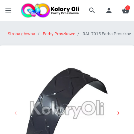
0




Strona główna
Farby Proszkowe
RAL 7015 Farba Proszkowa 


Poprzedni
Następn