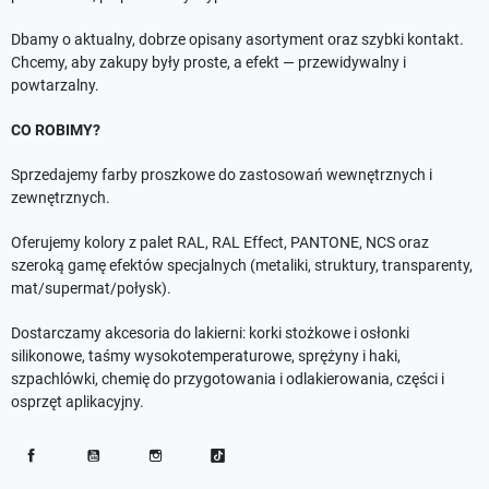
Dbamy o aktualny, dobrze opisany asortyment oraz szybki kontakt.
Chcemy, aby zakupy były proste, a efekt — przewidywalny i
powtarzalny.
CO ROBIMY?
Sprzedajemy farby proszkowe do zastosowań wewnętrznych i
zewnętrznych.
Oferujemy kolory z palet RAL, RAL Effect, PANTONE, NCS oraz
szeroką gamę efektów specjalnych (metaliki, struktury, transparenty,
mat/supermat/połysk).
Dostarczamy akcesoria do lakierni: korki stożkowe i osłonki
silikonowe, taśmy wysokotemperaturowe, sprężyny i haki,
szpachlówki, chemię do przygotowania i odlakierowania, części i
osprzęt aplikacyjny.
Facebook
YouTube
Instagram
TikTok