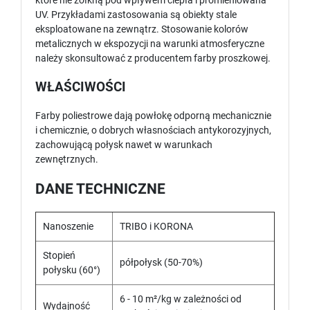
które nie żółkną pod wpływem ciepła i promieniowana
UV. Przykładami zastosowania są obiekty stale
eksploatowane na zewnątrz. Stosowanie kolorów
metalicznych w ekspozycji na warunki atmosferyczne
należy skonsultować z producentem farby proszkowej.
WŁAŚCIWOŚCI
Farby poliestrowe dają powłokę odporną mechanicznie
i chemicznie, o dobrych własnościach antykorozyjnych,
zachowującą połysk nawet w warunkach
zewnętrznych.
DANE TECHNICZNE
Nanoszenie
TRIBO i KORONA
Stopień
półpołysk (50-70%)
połysku (60°)
6 - 10 m²/kg w zależności od
Wydajność