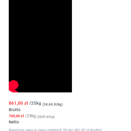
861,00 zł
/25kg
(34,44 zł/kg)
Brutto
/25kg
700,00 zł
(28,00 zł/kg)
Netto
Najniższa cena w ciągu ostatnich 30 dni: 861,00 zł (brutto)