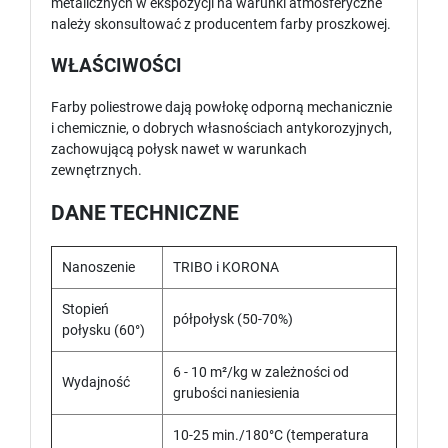
metalicznych w ekspozycji na warunki atmosferyczne
należy skonsultować z producentem farby proszkowej.
WŁAŚCIWOŚCI
Farby poliestrowe dają powłokę odporną mechanicznie
i chemicznie, o dobrych własnościach antykorozyjnych,
zachowującą połysk nawet w warunkach
zewnętrznych.
DANE TECHNICZNE
Nanoszenie
TRIBO i KORONA
Stopień
półpołysk (50-70%)
połysku (60°)
6 - 10 m²/kg w zależności od
Wydajność
grubości naniesienia
10-25 min./180°C (temperatura