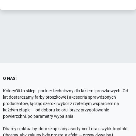
O NAS:
KoloryOli to sklep i partner techniczny dla lakierni proszkowych. Od
lat dostarczamy farby proszkowe i akcesoria sprawdzonych
producentów, łącząc szeroki wybór z rzetelnym wsparciem na
każdym etapie — od doboru koloru, przez przygotowanie
powierzchni, po parametry wypalania.
Dbamy o aktualny, dobrze opisany asortyment oraz szybki kontakt.
Chcemy, aby zakupy były proste, a efekt — przewidywalny i