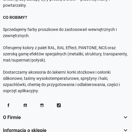
powtarzalny.
CO ROBIMY?
Sprzedajemy farby proszkowe do zastosowań wewnętrznych i
zewnętrznych.
Oferujemy kolory z palet RAL, RAL Effect, PANTONE, NCS oraz
szeroką gamę efektów specjalnych (metaliki, struktury, transparenty,
mat/supermat/połysk).
Dostarczamy akcesoria do lakierni: korki stożkowe i osłonki
silikonowe, taśmy wysokotemperaturowe, sprężyny i haki,
szpachlówki, chemię do przygotowania i odlakierowania, części i
osprzęt aplikacyjny.
Facebook
YouTube
Instagram
TikTok

O Firmie

Informacja o sklepie