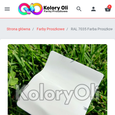
0




Strona główna
Farby Proszkowe
RAL 7035 Farba Proszkowa 


Poprzedni
Następn