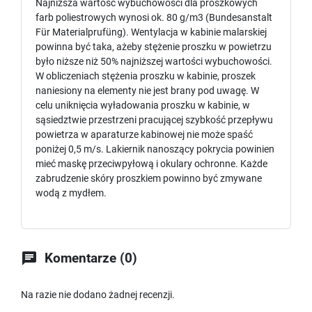
Najniższa wartość wybuchowości dla proszkowych
farb poliestrowych wynosi ok. 80 g/m3 (Bundesanstalt
Für Materialprufüng). Wentylacja w kabinie malarskiej
powinna być taka, ażeby stężenie proszku w powietrzu
było niższe niż 50% najniższej wartości wybuchowości.
W obliczeniach stężenia proszku w kabinie, proszek
naniesiony na elementy nie jest brany pod uwagę. W
celu uniknięcia wyładowania proszku w kabinie, w
sąsiedztwie przestrzeni pracującej szybkość przepływu
powietrza w aparaturze kabinowej nie może spaść
poniżej 0,5 m/s. Lakiernik nanoszący pokrycia powinien
mieć maskę przeciwpyłową i okulary ochronne. Każde
zabrudzenie skóry proszkiem powinno być zmywane
wodą z mydłem.

Komentarze (0)
Na razie nie dodano żadnej recenzji.