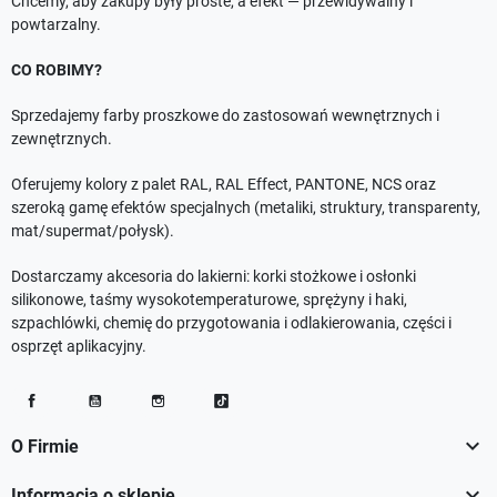
Chcemy, aby zakupy były proste, a efekt — przewidywalny i
powtarzalny.
CO ROBIMY?
Sprzedajemy farby proszkowe do zastosowań wewnętrznych i
zewnętrznych.
Oferujemy kolory z palet RAL, RAL Effect, PANTONE, NCS oraz
szeroką gamę efektów specjalnych (metaliki, struktury, transparenty,
mat/supermat/połysk).
Dostarczamy akcesoria do lakierni: korki stożkowe i osłonki
silikonowe, taśmy wysokotemperaturowe, sprężyny i haki,
szpachlówki, chemię do przygotowania i odlakierowania, części i
osprzęt aplikacyjny.
Facebook
YouTube
Instagram
TikTok

O Firmie

Informacja o sklepie