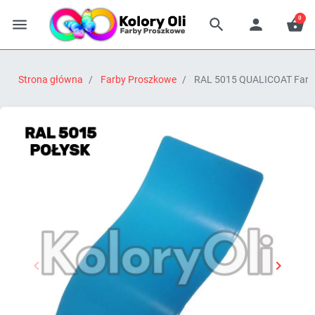
0




Strona główna
Farby Proszkowe
RAL 5015 QUALICOAT Farba 


Poprzedni
Następn