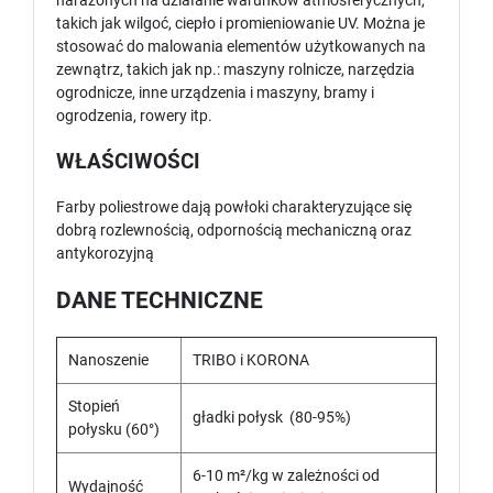
narażonych na działanie warunków atmosferycznych,
takich jak wilgoć, ciepło i promieniowanie UV. Można je
stosować do malowania elementów użytkowanych na
zewnątrz, takich jak np.: maszyny rolnicze, narzędzia
ogrodnicze, inne urządzenia i maszyny, bramy i
ogrodzenia, rowery itp.
WŁAŚCIWOŚCI
Farby poliestrowe dają powłoki charakteryzujące się
dobrą rozlewnością, odpornością mechaniczną oraz
antykorozyjną
DANE TECHNICZNE
Nanoszenie
TRIBO i KORONA
Stopień
gładki połysk (80-95%)
połysku (60°)
6-10 m²/kg w zależności od
Wydajność