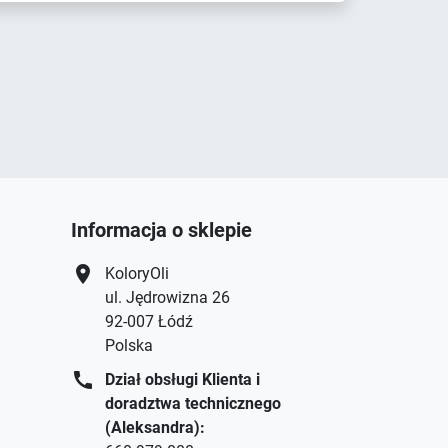
Informacja o sklepie
location_on
KoloryOli
ul. Jędrowizna 26
92-007 Łódź
Polska
call
Dział obsługi Klienta i
doradztwa technicznego
(Aleksandra):