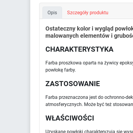
Opis
Szczegóły produktu
Ostateczny kolor i wygląd powłoki
malowanych elementów i grubośc
CHARAKTERYSTYKA
Farba proszkowa oparta na żywicy epoksyd
powłokę farby.
ZASTOSOWANIE
Farba przeznaczona jest do ochronno-de
atmosferycznych. Może być też stosowan
WŁAŚCIWOŚCI
Uzyskane powłoki charakteryzują się wy