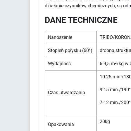
działanie czynników chemicznych, są odp
DANE TECHNICZNE
Nanoszenie
TRIBO/KORON
Stopień połysku (60°)
drobna struktu
Wydajność
6-9,5 m²/kg w 
10-25 min./180
9-15 min./190°
Czas utwardzania
7-12 min./200°
20kg
Opakowania