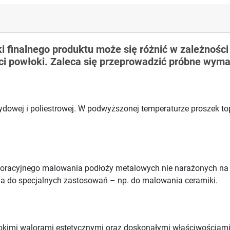
 finalnego produktu może się różnić w zależności o
i powłoki. Zaleca się przeprowadzić próbne wyma
owej i poliestrowej. W podwyższonej temperaturze proszek topi
koracyjnego malowania podłoży metalowych nie narażonych na
a do specjalnych zastosowań – np. do malowania ceramiki.
sokimi walorami estetycznymi oraz doskonałymi właściwościam