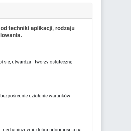
d techniki aplikacji, rodzaju
lowania.
 się, utwardza i tworzy ostateczną
 bezpośrednie działanie warunków
i mechanicznymi, dobrą odpornością na