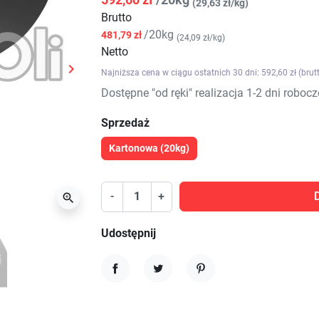
(29,63 zł/kg)
Brutto
/20kg
481,79 zł
(24,09 zł/kg)
Netto

Najniższa cena w ciągu ostatnich 30 dni: 592,60 zł (brut
Następny
Dostępne "od ręki" realizacja 1-2 dni robocz
Sprzedaż
Kartonowa (20kg)
-
+

Udostępnij
Udostępnij
Tweetuj
Pinterest