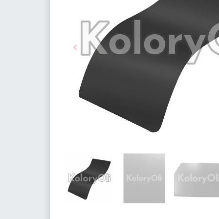

Poprzedni