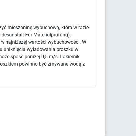
rzyć mieszaninę wybuchową, która w razie
desanstalt Für Materialprufüng).
50% najniższej wartości wybuchowości. W
elu uniknięcia wyładowania proszku w
może spaść poniżej 0,5 m/s. Lakiernik
 proszkiem powinno być zmywane wodą z