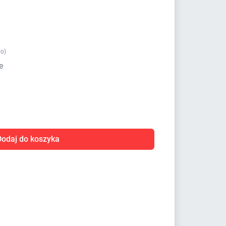
to)
e
Dodaj do koszyka