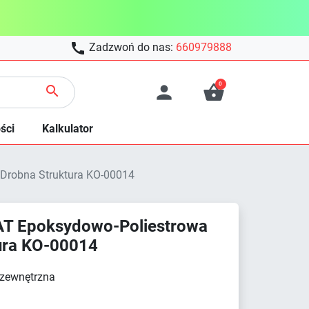

Zadzwoń do nas:
660979888
0



ści
Kalkulator
Drobna Struktura KO-00014
T Epoksydowo-Poliestrowa
tura KO-00014
 zewnętrzna