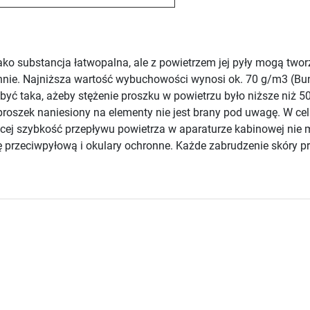
ako substancja łatwopalna, ale z powietrzem jej pyły mogą two
hnie. Najniższa wartość wybuchowości wynosi ok. 70 g/m3 (Bun
być taka, ażeby stężenie proszku w powietrzu było niższe niż 
 proszek naniesiony na elementy nie jest brany pod uwagę. W c
jącej szybkość przepływu powietrza w aparaturze kabinowej nie 
 przeciwpyłową i okulary ochronne. Każde zabrudzenie skóry