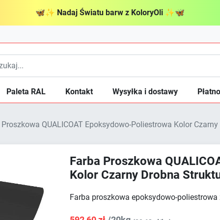
🦋
✨
Nadaj Światu barw z KoloryOli
✨
🦋
Paleta RAL
Kontakt
Wysyłka i dostawy
Płatno
 Proszkowa QUALICOAT Epoksydowo-Poliestrowa Kolor Czarny 
Farba Proszkowa QUALICOA
Kolor Czarny Drobna Struk
Farba proszkowa epoksydowo-poliestrowa
592,60 zł
/20kg