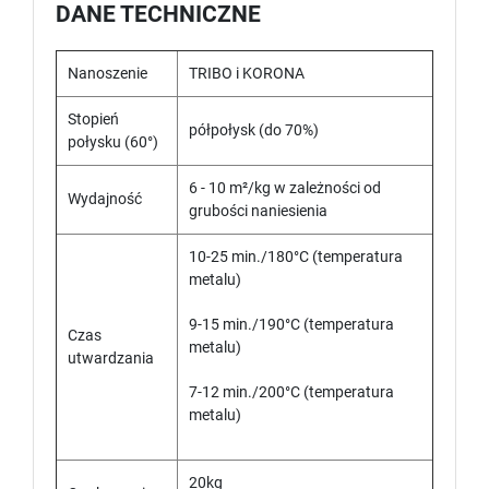
DANE TECHNICZNE
Nanoszenie
TRIBO i KORONA
Stopień
półpołysk (do 70%)
połysku (60°)
6 - 10 m²/kg w zależności od
Wydajność
grubości naniesienia
10-25 min./180°C (temperatura
metalu)
9-15 min./190°C (temperatura
Czas
metalu)
utwardzania
7-12 min./200°C (temperatura
metalu)
20kg