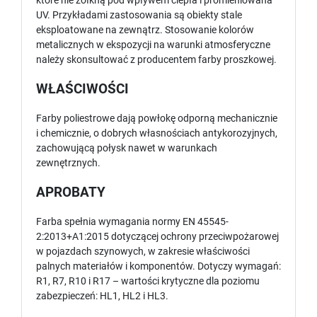
które nie żółkną pod wpływem ciepła i promieniowana
UV. Przykładami zastosowania są obiekty stale
eksploatowane na zewnątrz. Stosowanie kolorów
metalicznych w ekspozycji na warunki atmosferyczne
należy skonsultować z producentem farby proszkowej.
WŁAŚCIWOŚCI
Farby poliestrowe dają powłokę odporną mechanicznie
i chemicznie, o dobrych własnościach antykorozyjnych,
zachowującą połysk nawet w warunkach
zewnętrznych.
APROBATY
Farba spełnia wymagania normy EN 45545-
2:2013+A1:2015 dotyczącej ochrony przeciwpożarowej
w pojazdach szynowych, w zakresie właściwości
palnych materiałów i komponentów. Dotyczy wymagań:
R1, R7, R10 i R17 – wartości krytyczne dla poziomu
zabezpieczeń: HL1, HL2 i HL3.