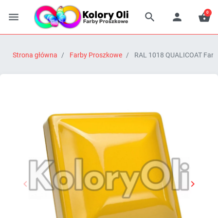
0




Strona główna
Farby Proszkowe
RAL 1018 QUALICOAT Farba 


Poprzedni
Następn