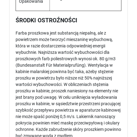
Opakowania
ŚRODKI OSTROŹNOŚCI
Farba proszkowa jest substancją niepalną, ale z
powietrzem może tworzyć mieszaninę wybuchową,
która w razie dostarczenia odpowiedniej energii
wybuchnie. Najniższa wartość wybuchowości dla
proszkowych farb poliestrowych wynosi ok. 80 g/m3
(Bundesanstalt Für Materialprufüng). Wentylacja w
kabinie malarskiej powinna być taka, ażeby stężenie
proszku w powietrzu było niższe niż 50% najniższej
wartości wybuchowości. W obliczeniach stężenia
proszku w kabinie, proszek naniesiony na elementy nie
jest brany pod uwagę. W celu uniknięcia wyładowania
proszku w kabinie, w sąsiedztwie przestrzeni pracującej
szybkość przepływu powietrza w aparaturze kabinowej
nie może spaść poniżej 0,5 m/s. Lakiernik nanoszący
pokrycia powinien mieć maskę przeciwpyłową i okulary
ochronne. Każde zabrudzenie skóry proszkiem powinno
być zmywane wodą z mydłem.