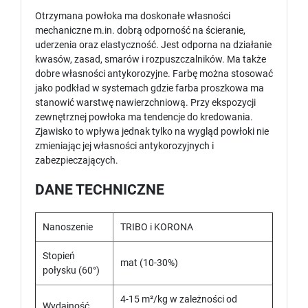
Otrzymana powłoka ma doskonałe własności
mechaniczne m.in. dobrą odporność na ścieranie,
uderzenia oraz elastyczność. Jest odporna na działanie
kwasów, zasad, smarów i rozpuszczalników. Ma także
dobre własności antykorozyjne. Farbę można stosować
jako podkład w systemach gdzie farba proszkowa ma
stanowić warstwę nawierzchniową. Przy ekspozycji
zewnętrznej powłoka ma tendencje do kredowania.
Zjawisko to wpływa jednak tylko na wygląd powłoki nie
zmieniając jej własności antykorozyjnych i
zabezpieczających.
DANE TECHNICZNE
Nanoszenie
TRIBO i KORONA
Stopień
mat (10-30%)
połysku (60°)
4-15 m²/kg w zależności od
Wydajność