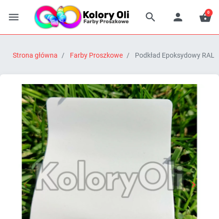
0




Strona główna
Farby Proszkowe
Podkład Epoksydowy RAL 7


Poprzedni
Następn