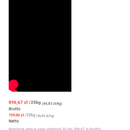
896,67 zł
/20kg
(44,83 zł/kg)
Brutto
/20kg
729,00 zł
(36,45 zł/kg)
Netto
Najniższa cena w ciągu ostatnich 30 dni: 896,67 zł (brutto)