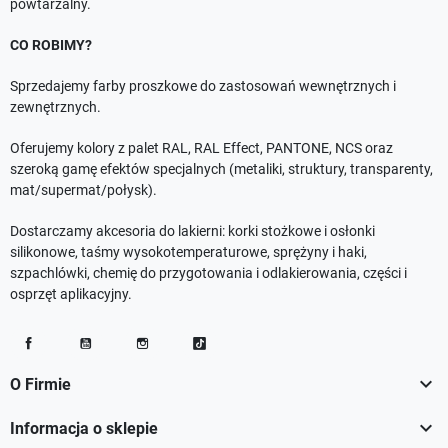
powtarzalny.
CO ROBIMY?
Sprzedajemy farby proszkowe do zastosowań wewnętrznych i
zewnętrznych.
Oferujemy kolory z palet RAL, RAL Effect, PANTONE, NCS oraz
szeroką gamę efektów specjalnych (metaliki, struktury, transparenty,
mat/supermat/połysk).
Dostarczamy akcesoria do lakierni: korki stożkowe i osłonki
silikonowe, taśmy wysokotemperaturowe, sprężyny i haki,
szpachlówki, chemię do przygotowania i odlakierowania, części i
osprzęt aplikacyjny.
Facebook
YouTube
Instagram
TikTok

O Firmie

Informacja o sklepie