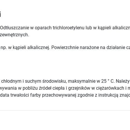
i
Odtłuszczanie w oparach trichloroetylenu lub w kąpieli alkali
 zewnętrznych.
np. w kąpieli alkalicznej. Powierzchnie narażone na działanie
chłodnym i suchym środowisku, maksymalnie w 25 ° C. Należ
howywania w pobliżu źródeł ciepła i grzejników w ciężarówkach
ata trwałości farby przechowywanej zgodnie z instrukcją znajd