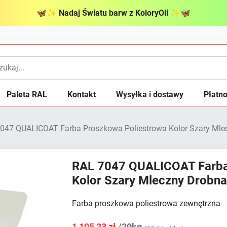
🦋
✨
Nadaj Światu barw z KoloryOli
✨
🦋
Paleta RAL
Kontakt
Wysyłka i dostawy
Płatno
047 QUALICOAT Farba Proszkowa Poliestrowa Kolor Szary Mle
RAL 7047 QUALICOAT Farba
Kolor Szary Mleczny Drobn
Farba proszkowa poliestrowa zewnętrzna
1 105,23 zł
/20kg