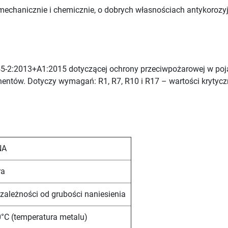
mechanicznie i chemicznie, o dobrych własnościach antykoroz
5-2:2013+A1:2015 dotyczącej ochrony przeciwpożarowej w poj
entów. Dotyczy wymagań: R1, R7, R10 i R17 – wartości krytycz
NA
ra
 zależności od grubości naniesienia
°C (temperatura metalu)