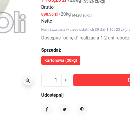
(55,26 zł/kg)
Brutto
/20kg
898,56 zł
(44,93 zł/kg)
Netto
Najniższa cena w ciągu ostatnich 30 dni: 1 105,23 zł (br
Dostępne "od ręki" realizacja 1-2 dni robocz
Sprzedaż
Kartonowa (20kg)
-
+

Udostępnij
Udostępnij
Tweetuj
Pinterest