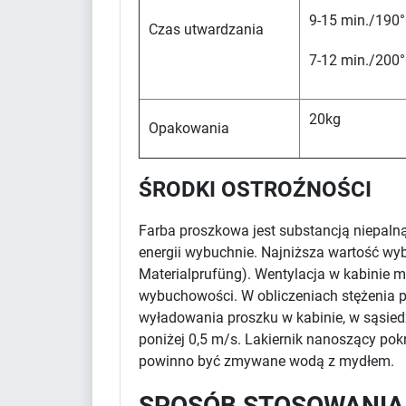
9-15 min./190°
Czas utwardzania
7-12 min./200°
20kg
Opakowania
ŚRODKI OSTROŹNOŚCI
Farba proszkowa jest substancją niepaln
energii wybuchnie. Najniższa wartość wy
Materialprufüng). Wentylacja w kabinie m
wybuchowości. W obliczeniach stężenia pr
wyładowania proszku w kabinie, w sąsied
poniżej 0,5 m/s. Lakiernik nanoszący po
powinno być zmywane wodą z mydłem.
SPOSÓB STOSOWANIA