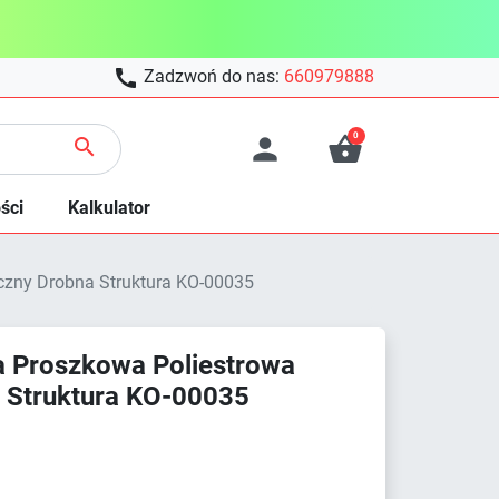

Zadzwoń do nas:
660979888
0



ści
Kalkulator
czny Drobna Struktura KO-00035
 Proszkowa Poliestrowa
a Struktura KO-00035