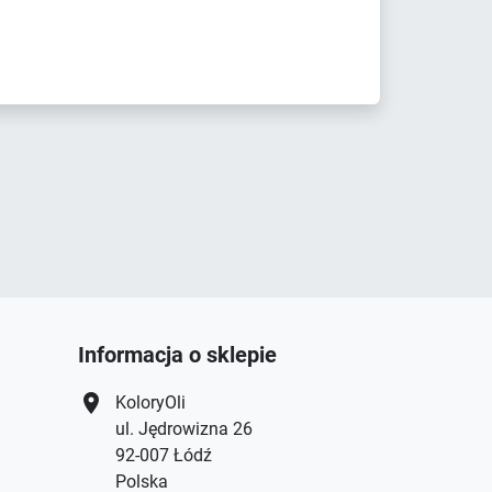
Informacja o sklepie
location_on
KoloryOli
ul. Jędrowizna 26
92-007 Łódź
Polska