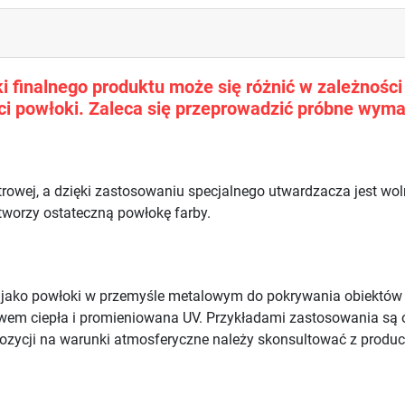
 finalnego produktu może się różnić w zależności o
i powłoki. Zaleca się przeprowadzić próbne wyma
trowej, a dzięki zastosowaniu specjalnego utwardzacza jest w
 tworzy ostateczną powłokę farby.
e jako powłoki w przemyśle metalowym do pokrywania obiektó
ywem ciepła i promieniowana UV. Przykładami zastosowania są 
ozycji na warunki atmosferyczne należy skonsultować z produ