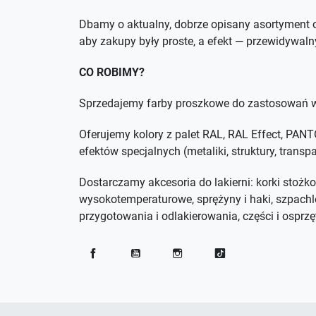
Dbamy o aktualny, dobrze opisany asortyment o
aby zakupy były proste, a efekt — przewidywaln
CO ROBIMY?
Sprzedajemy farby proszkowe do zastosowań w
Oferujemy kolory z palet RAL, RAL Effect, PA
efektów specjalnych (metaliki, struktury, trans
Dostarczamy akcesoria do lakierni: korki stożko
wysokotemperaturowe, sprężyny i haki, szpachl
przygotowania i odlakierowania, części i osprzęt
Facebook
YouTube
Instagram
TikTok