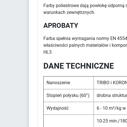
Farby poliestrowe dają powłokę odporną 
warunkach zewnętrznych.
APROBATY
Farba spełnia wymagania normy EN 4554
właściwości palnych materiałów i kompon
HL3.
DANE TECHNICZNE
Nanoszenie
TRIBO i KORO
Stopień połysku (60°)
drobna struktu
Wydajność
6 - 10 m²/kg w
10-25 min./180