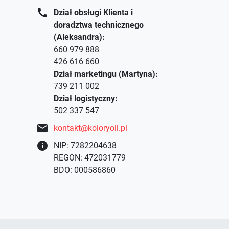
call
Dział obsługi Klienta i
doradztwa technicznego
(Aleksandra):
660 979 888
426 616 660
Dział marketingu (Martyna):
739 211 002
Dział logistyczny:
502 337 547
mail
kontakt@koloryoli.pl
info
NIP: 7282204638
REGON: 472031779
BDO: 000586860