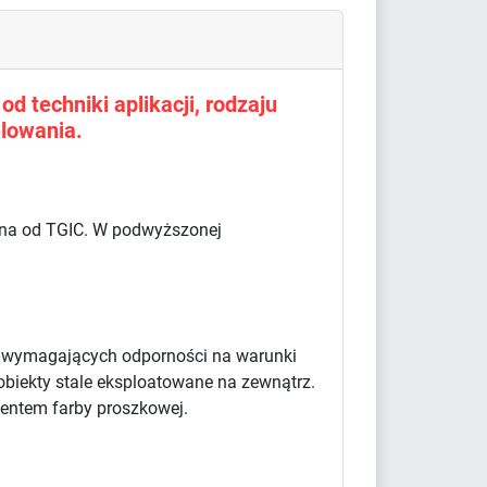
d techniki aplikacji, rodzaju
lowania.
olna od TGIC. W podwyższonej
w wymagających odporności na warunki
obiekty stale eksploatowane na zewnątrz.
centem farby proszkowej.