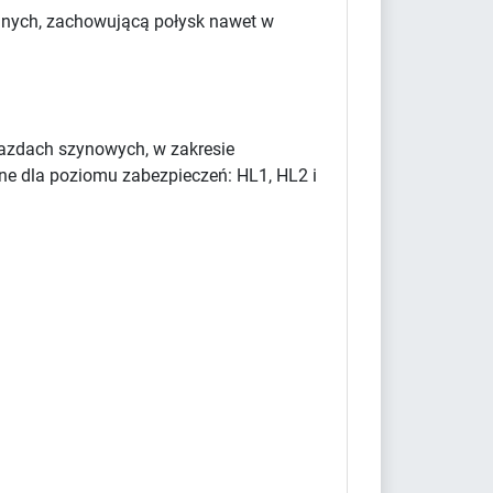
yjnych, zachowującą połysk nawet w
azdach szynowych, w zakresie
ne dla poziomu zabezpieczeń: HL1, HL2 i