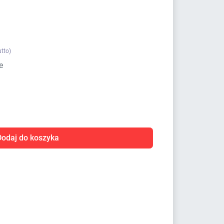
utto)
e
Dodaj do koszyka