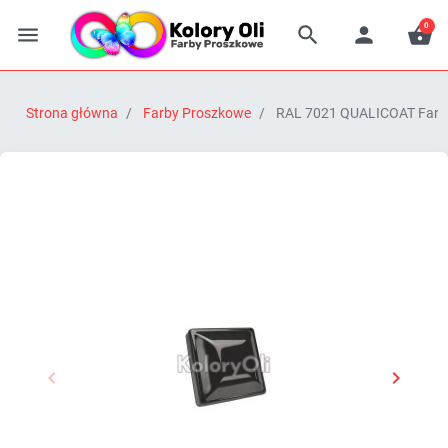
0




Strona główna
Farby Proszkowe
RAL 7021 QUALICOAT Farba 


Poprzedni
Następn