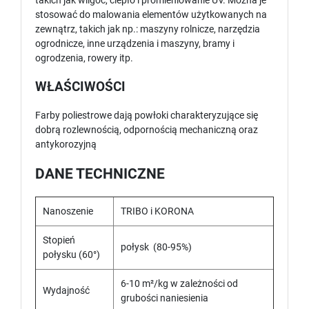
takich jak wilgoć, ciepło i promieniowanie UV. Można je
stosować do malowania elementów użytkowanych na
zewnątrz, takich jak np.: maszyny rolnicze, narzędzia
ogrodnicze, inne urządzenia i maszyny, bramy i
ogrodzenia, rowery itp.
WŁAŚCIWOŚCI
Farby poliestrowe dają powłoki charakteryzujące się
dobrą rozlewnością, odpornością mechaniczną oraz
antykorozyjną
DANE TECHNICZNE
Nanoszenie
TRIBO i KORONA
Stopień
połysk (80-95%)
połysku (60°)
6-10 m²/kg w zależności od
Wydajność
grubości naniesienia