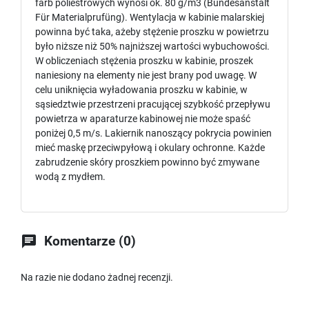
farb poliestrowych wynosi ok. 80 g/m3 (Bundesanstalt
Für Materialprufüng). Wentylacja w kabinie malarskiej
powinna być taka, ażeby stężenie proszku w powietrzu
było niższe niż 50% najniższej wartości wybuchowości.
W obliczeniach stężenia proszku w kabinie, proszek
naniesiony na elementy nie jest brany pod uwagę. W
celu uniknięcia wyładowania proszku w kabinie, w
sąsiedztwie przestrzeni pracującej szybkość przepływu
powietrza w aparaturze kabinowej nie może spaść
poniżej 0,5 m/s. Lakiernik nanoszący pokrycia powinien
mieć maskę przeciwpyłową i okulary ochronne. Każde
zabrudzenie skóry proszkiem powinno być zmywane
wodą z mydłem.

Komentarze (0)
Na razie nie dodano żadnej recenzji.