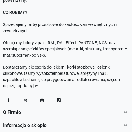
powtarzalny.
CO ROBIMY?
Sprzedajemy farby proszkowe do zastosowań wewnętrznych i
zewnętrznych.
Oferujemy kolory z palet RAL, RAL Effect, PANTONE, NCS oraz
szeroką gamę efektów specjalnych (metaliki, struktury, transparenty,
mat/supermat/połysk).
Dostarczamy akcesoria do lakierni: korki stożkowe i osłonki
silikonowe, taśmy wysokotemperaturowe, sprężyny i haki,
szpachlówki, chemię do przygotowania i odlakierowania, części i
osprzęt aplikacyjny.
Facebook
YouTube
Instagram
TikTok

O Firmie

Informacja o sklepie