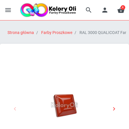
0




Strona główna
Farby Proszkowe
RAL 3000 QUALICOAT Farba 


Poprzedni
Następn