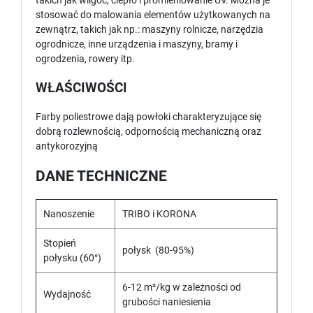
takich jak wilgoć, ciepło i promieniowanie UV. Można je
stosować do malowania elementów użytkowanych na
zewnątrz, takich jak np.: maszyny rolnicze, narzędzia
ogrodnicze, inne urządzenia i maszyny, bramy i
ogrodzenia, rowery itp.
WŁAŚCIWOŚCI
Farby poliestrowe dają powłoki charakteryzujące się
dobrą rozlewnością, odpornością mechaniczną oraz
antykorozyjną
DANE TECHNICZNE
Nanoszenie
TRIBO i KORONA
Stopień
połysk (80-95%)
połysku (60°)
6-12 m²/kg w zależności od
Wydajność
grubości naniesienia