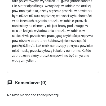
farb poliestrowych wynosi ok. 80 g/m3 (Bundesanstalt
Für Materialprufüng). Wentylacja w kabinie malarskiej
powinna być taka, ażeby stężenie proszku w powietrzu
było niższe niż 50% najniższej wartości wybuchowości.
W obliczeniach stężenia proszku w kabinie, proszek
naniesiony na elementy nie jest brany pod uwagę. W
celu uniknięcia wyładowania proszku w kabinie, w
sąsiedztwie przestrzeni pracującej szybkość przepływu
powietrza w aparaturze kabinowej nie może spaść
poniżej 0,5 m/s. Lakiernik nanoszący pokrycia powinien
mieć maskę przeciwpyłową i okulary ochronne. Każde
zabrudzenie skóry proszkiem powinno być zmywane
wodą z mydłem.

Komentarze (0)
Na razie nie dodano żadnej recenzji.