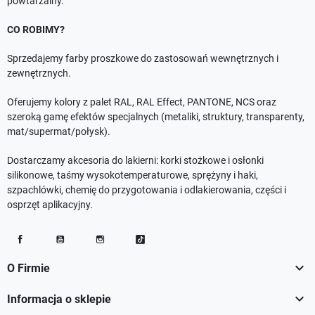
powtarzalny.
CO ROBIMY?
Sprzedajemy farby proszkowe do zastosowań wewnętrznych i
zewnętrznych.
Oferujemy kolory z palet RAL, RAL Effect, PANTONE, NCS oraz
szeroką gamę efektów specjalnych (metaliki, struktury, transparenty,
mat/supermat/połysk).
Dostarczamy akcesoria do lakierni: korki stożkowe i osłonki
silikonowe, taśmy wysokotemperaturowe, sprężyny i haki,
szpachlówki, chemię do przygotowania i odlakierowania, części i
osprzęt aplikacyjny.
Facebook
YouTube
Instagram
TikTok

O Firmie

Informacja o sklepie