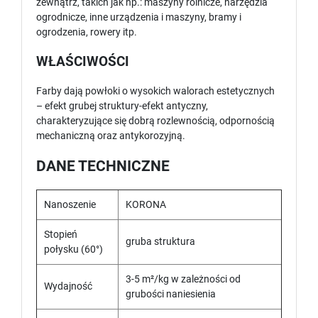
zewnątrz, takich jak np.: maszyny rolnicze, narzędzia
ogrodnicze, inne urządzenia i maszyny, bramy i
ogrodzenia, rowery itp.
WŁAŚCIWOŚCI
Farby dają powłoki o wysokich walorach estetycznych
– efekt grubej struktury-efekt antyczny,
charakteryzujące się dobrą rozlewnością, odpornością
mechaniczną oraz antykorozyjną.
DANE TECHNICZNE
Nanoszenie
KORONA
Stopień
gruba struktura
połysku (60°)
3-5 m²/kg w zależności od
Wydajność
grubości naniesienia