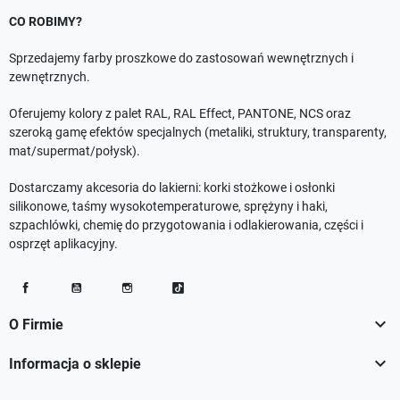
CO ROBIMY?
Sprzedajemy farby proszkowe do zastosowań wewnętrznych i
zewnętrznych.
Oferujemy kolory z palet RAL, RAL Effect, PANTONE, NCS oraz
szeroką gamę efektów specjalnych (metaliki, struktury, transparenty,
mat/supermat/połysk).
Dostarczamy akcesoria do lakierni: korki stożkowe i osłonki
silikonowe, taśmy wysokotemperaturowe, sprężyny i haki,
szpachlówki, chemię do przygotowania i odlakierowania, części i
osprzęt aplikacyjny.
Facebook
YouTube
Instagram
TikTok

O Firmie

Informacja o sklepie