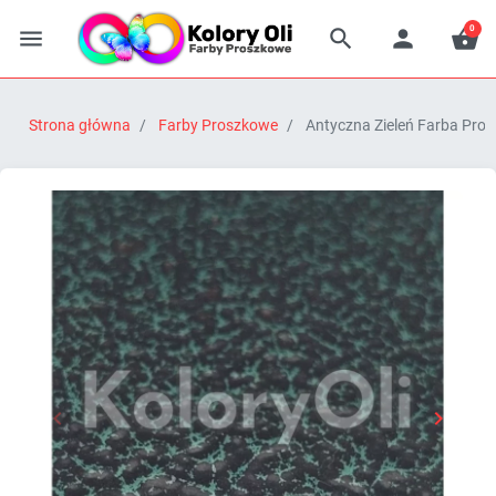
0




Strona główna
Farby Proszkowe
Antyczna Zieleń Farba Pro


Poprzedni
Następn