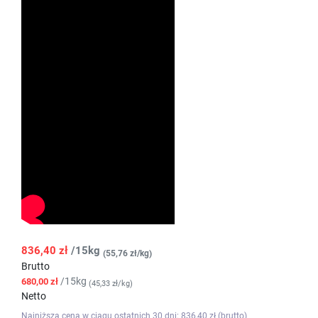
836,40 zł
/15kg
(55,76 zł/kg)
Brutto
/15kg
680,00 zł
(45,33 zł/kg)
Netto
Najniższa cena w ciągu ostatnich 30 dni: 836,40 zł (brutto)