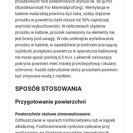
proszkowych farb poliestrowych wynosi ok. 80 g/m3
(Bundesanstalt Für Materialprufüng). Wentylacja w
kabinie malarskiej powinna być taka, ażeby stężenie
proszku w powietrzu było niższe niż 50% najniższej
wartości wybuchowości. W obliczeniach stężenia
proszku w kabinie, proszek naniesiony na elementy nie
jest brany pod uwagę. W celu uniknięcia wyładowania
proszku w kabinie, w sąsiedztwie przestrzeni pracującej
szybkość przepływu powietrza w aparaturze kabinowej
nie może spaść poniżej 0,5 m/s. Lakiernik nanoszący
pokrycia powinien mieć maskę przeciwpyłową i okulary
ochronne. Każde zabrudzenie skóry proszkiem powinno
być zmywane wodą z mydłem.
SPOSÓB STOSOWANIA
Przygotowanie powierzchni
Powierzchnie stalowe zimnowalcowane:
Odtłuszczanie w oparach trichloroetylenu lub w kąpieli
alkalicznej. Fosforanowanie cynkowe zalecane przy
wystawianiu na działanie warunków zewnętrznych.