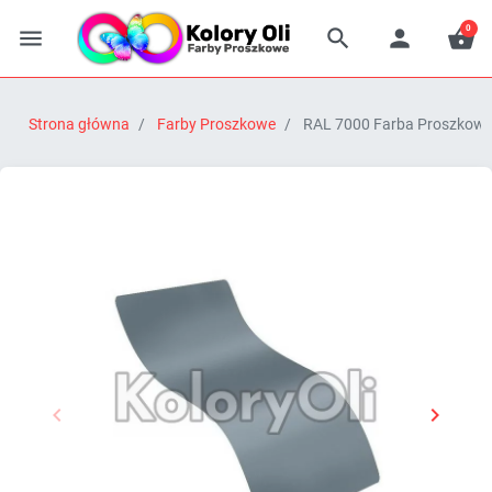
0




Strona główna
Farby Proszkowe
RAL 7000 Farba Proszkowa 


Poprzedni
Następn