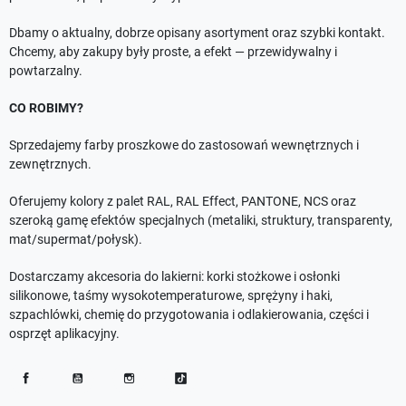
Dbamy o aktualny, dobrze opisany asortyment oraz szybki kontakt.
Chcemy, aby zakupy były proste, a efekt — przewidywalny i
powtarzalny.
CO ROBIMY?
Sprzedajemy farby proszkowe do zastosowań wewnętrznych i
zewnętrznych.
Oferujemy kolory z palet RAL, RAL Effect, PANTONE, NCS oraz
szeroką gamę efektów specjalnych (metaliki, struktury, transparenty,
mat/supermat/połysk).
Dostarczamy akcesoria do lakierni: korki stożkowe i osłonki
silikonowe, taśmy wysokotemperaturowe, sprężyny i haki,
szpachlówki, chemię do przygotowania i odlakierowania, części i
osprzęt aplikacyjny.
Facebook
YouTube
Instagram
TikTok