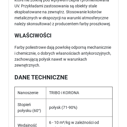
które nie żółkną pod wpływem ciepła i promieniowana
UV. Przykładami zastosowania są obiekty stale
eksploatowane na zewnątrz. Stosowanie kolorów
metalicznych w ekspozycji na warunki atmosferyczne
należy skonsultować z producentem farby proszkowej.
WŁAŚCIWOŚCI
Farby poliestrowe dają powłokę odporną mechanicznie
i chemicznie, o dobrych własnościach antykorozyjnych,
zachowującą połysk nawet w warunkach
zewnętrznych.
DANE TECHNICZNE
Nanoszenie
TRIBO i KORONA
Stopień
połysk (71-90%)
połysku (60°)
6 - 10 m²/kg w zależności od
Wydajność