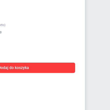
utto)
e
Dodaj do koszyka