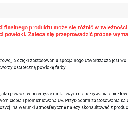
 finalnego produktu może się różnić w zależności o
i powłoki. Zaleca się przeprowadzić próbne wyma
trowej, a dzięki zastosowaniu specjalnego utwardzacza jest w
 tworzy ostateczną powłokę farby.
e jako powłoki w przemyśle metalowym do pokrywania obiektó
ywem ciepła i promieniowana UV. Przykładami zastosowania są 
ozycji na warunki atmosferyczne należy skonsultować z produ