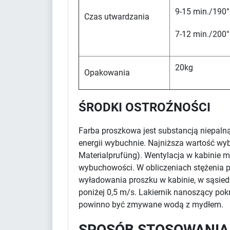
9-15 min./190°
Czas utwardzania
7-12 min./200°
20kg
Opakowania
ŚRODKI OSTROŹNOŚCI
Farba proszkowa jest substancją niepaln
energii wybuchnie. Najniższa wartość wy
Materialprufüng). Wentylacja w kabinie m
wybuchowości. W obliczeniach stężenia pr
wyładowania proszku w kabinie, w sąsied
poniżej 0,5 m/s. Lakiernik nanoszący po
powinno być zmywane wodą z mydłem.
SPOSÓB STOSOWANIA