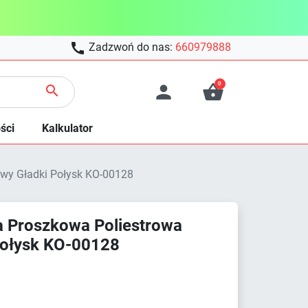

Zadzwoń do nas:
660979888
0



ści
Kalkulator
wy Gładki Połysk KO-00128
 Proszkowa Poliestrowa
Połysk KO-00128