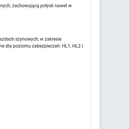
yjnych, zachowującą połysk nawet w
azdach szynowych, w zakresie
ne dla poziomu zabezpieczeń: HL1, HL2 i