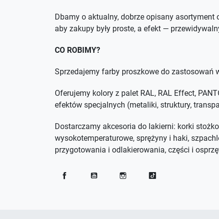
Dbamy o aktualny, dobrze opisany asortyment o
aby zakupy były proste, a efekt — przewidywaln
CO ROBIMY?
Sprzedajemy farby proszkowe do zastosowań w
Oferujemy kolory z palet RAL, RAL Effect, PA
efektów specjalnych (metaliki, struktury, trans
Dostarczamy akcesoria do lakierni: korki stożko
wysokotemperaturowe, sprężyny i haki, szpachl
przygotowania i odlakierowania, części i osprzęt
Facebook
YouTube
Instagram
TikTok