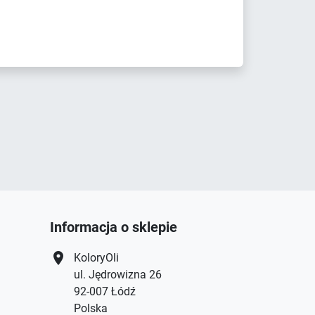
Informacja o sklepie
location_on
KoloryOli
ul. Jędrowizna 26
92-007 Łódź
Polska