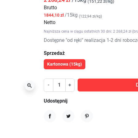
(151,22 zł/kg)
Brutto
/15kg
1844,10 zł
(122,94 zł/kg)
Netto
Najniższa cena w ciągu ostatnich 30 dni: 2 268,24 zł (br
Dostępne "od ręki" realizacja 1-2 dni robocz
Sprzedaż
Kartonowa (15kg)
-
+

Udostępnij
Udostępnij
Tweetuj
Pinterest