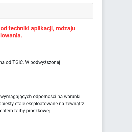
d techniki aplikacji, rodzaju
lowania.
olna od TGIC. W podwyższonej
w wymagających odporności na warunki
obiekty stale eksploatowane na zewnątrz.
centem farby proszkowej.