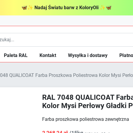
🦋
✨
Nadaj Światu barw z KoloryOli
✨
🦋
Paleta RAL
Kontakt
Wysyłka i dostawy
Płatno
048 QUALICOAT Farba Proszkowa Poliestrowa Kolor Mysi Perło
RAL 7048 QUALICOAT Farba
Kolor Mysi Perłowy Gładki 
Farba proszkowa poliestrowa zewnętrzna
2 268,24 zł
/15kg