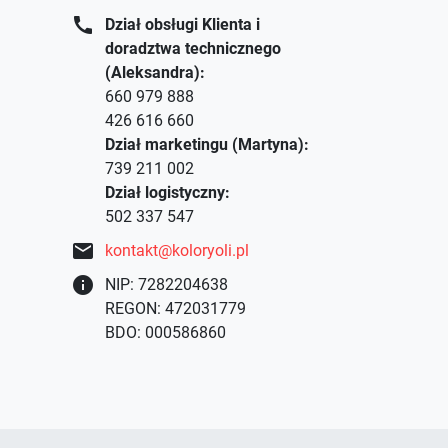
call
Dział obsługi Klienta i
doradztwa technicznego
(Aleksandra):
660 979 888
426 616 660
Dział marketingu (Martyna):
739 211 002
Dział logistyczny:
502 337 547
mail
kontakt@koloryoli.pl
info
NIP: 7282204638
REGON: 472031779
BDO: 000586860