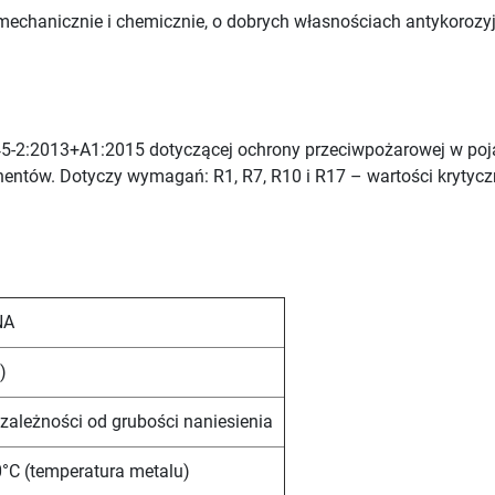
mechanicznie i chemicznie, o dobrych własnościach antykoroz
5-2:2013+A1:2015 dotyczącej ochrony przeciwpożarowej w poj
entów. Dotyczy wymagań: R1, R7, R10 i R17 – wartości krytycz
NA
)
 zależności od grubości naniesienia
°C (temperatura metalu)