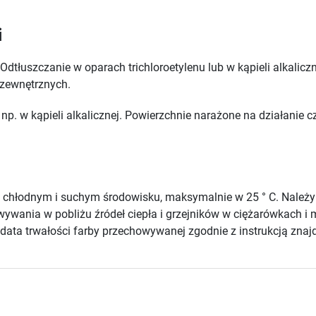
i
Odtłuszczanie w oparach trichloroetylenu lub w kąpieli alkali
 zewnętrznych.
np. w kąpieli alkalicznej. Powierzchnie narażone na działanie
chłodnym i suchym środowisku, maksymalnie w 25 ° C. Należ
howywania w pobliżu źródeł ciepła i grzejników w ciężarówkach
ata trwałości farby przechowywanej zgodnie z instrukcją znajd