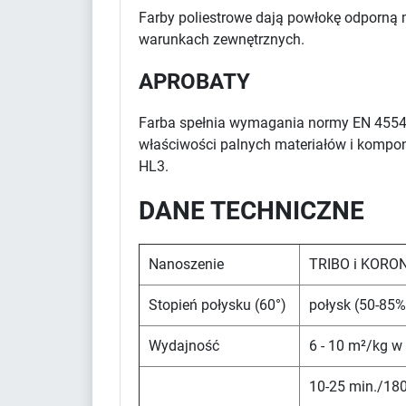
Farby poliestrowe dają powłokę odporną 
warunkach zewnętrznych.
APROBATY
Farba spełnia wymagania normy EN 4554
właściwości palnych materiałów i kompon
HL3.
DANE TECHNICZNE
Nanoszenie
TRIBO i KORO
Stopień połysku (60°)
połysk (50-85%
Wydajność
6 - 10 m²/kg w
10-25 min./180