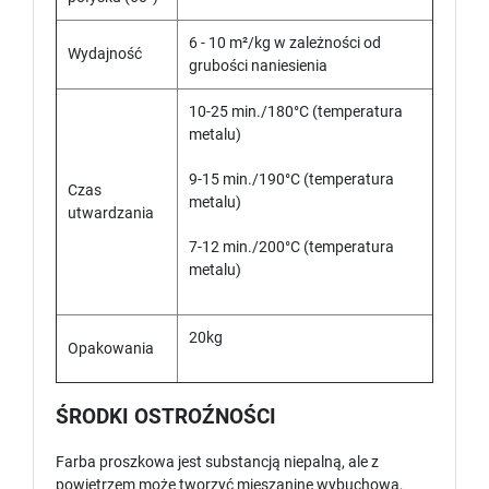
6 - 10 m²/kg w zależności od
Wydajność
grubości naniesienia
10-25 min./180°C (temperatura
metalu)
9-15 min./190°C (temperatura
Czas
metalu)
utwardzania
7-12 min./200°C (temperatura
metalu)
20kg
Opakowania
ŚRODKI OSTROŹNOŚCI
Farba proszkowa jest substancją niepalną, ale z
powietrzem może tworzyć mieszaninę wybuchową,