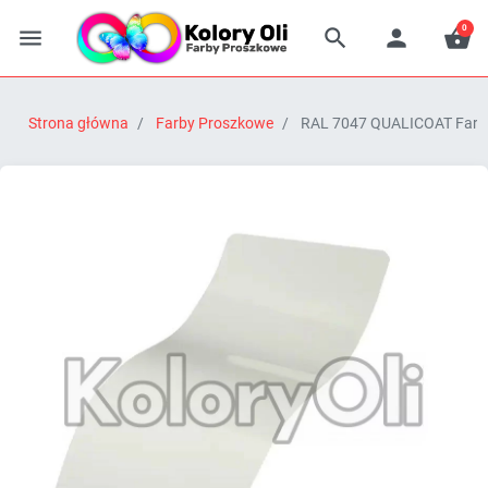
0




Strona główna
Farby Proszkowe
RAL 7047 QUALICOAT Farba 