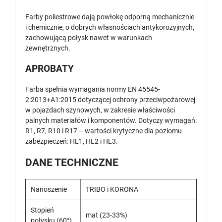
Farby poliestrowe dają powłokę odporną mechanicznie
i chemicznie, o dobrych własnościach antykorozyjnych,
zachowującą połysk nawet w warunkach
zewnętrznych.
APROBATY
Farba spełnia wymagania normy EN 45545-
2:2013+A1:2015 dotyczącej ochrony przeciwpożarowej
w pojazdach szynowych, w zakresie właściwości
palnych materiałów i komponentów. Dotyczy wymagań:
R1, R7, R10 i R17 – wartości krytyczne dla poziomu
zabezpieczeń: HL1, HL2 i HL3.
DANE TECHNICZNE
Nanoszenie
TRIBO i KORONA
Stopień
mat (23-33%)
połysku (60°)