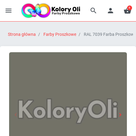
0




Strona główna
Farby Proszkowe
RAL 7039 Farba Proszkowa 


Poprzedni
Następn