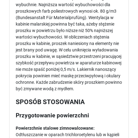
wybuchnie. Najniższa wartość wybuchowości dla
proszkowych farb poliestrowych wynosi ok. 80 g/m3
(Bundesanstalt Für Materialprufüng). Wentylacja w
kabinie malarskiej powinna być taka, ażeby stężenie
proszku w powietrzu było niższe niż 50% najniższej
wartości wybuchowości. W obliczeniach stężenia
proszku w kabinie, proszek naniesiony na elementy nie
jest brany pod uwagę. W celu uniknięcia wyładowania
proszku w kabinie, w sąsiedztwie przestrzeni pracującej
szybkość przepływu powietrza w aparaturze kabinowej
nie może spaść poniżej 0,5 m/s. Lakiernik nanoszący
pokrycia powinien mieć maskę przeciwpyłową i okulary
ochronne. Każde zabrudzenie skóry proszkiem powinno
być zmywane wodą z mydłem.
SPOSÓB STOSOWANIA
Przygotowanie powierzchni
Powierzchnie stalowe zimnowalcowane:
Odtłuszczanie w oparach trichloroetylenu lub w kąpieli