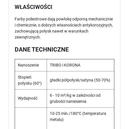
WŁAŚCIWOŚCI
Farby poliestrowe dają powłokę odporną mechanicznie
i chemicznie, o dobrych własnościach antykorozyjnych,
zachowującą połysk nawet w warunkach
zewnętrznych.
DANE TECHNICZNE
Nanoszenie
TRIBO i KORONA
Stopień
gładki półpołysk/satyna (50-70%)
połysku (60°)
6 - 10 m²/kg w zależności od
Wydajność
grubości naniesienia
10-25 min./180°C (temperatura
metalu)