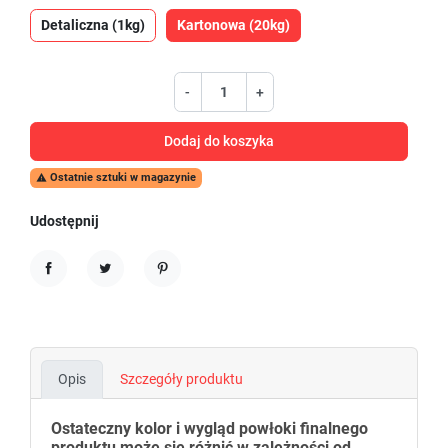
Detaliczna (1kg)
Kartonowa (20kg)
-
+
Dodaj do koszyka
Ostatnie sztuki w magazynie

Udostępnij
Udostępnij
Tweetuj
Pinterest
Opis
Szczegóły produktu
Ostateczny kolor i wygląd powłoki finalnego
produktu może się różnić w zależności od