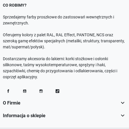
CO ROBIMY?
Sprzedajemy farby proszkowe do zastosowań wewnętrznych i
zewnętrznych.
Oferujemy kolory z palet RAL, RAL Effect, PANTONE, NCS oraz
szeroką gamę efektów specjalnych (metaliki, struktury, transparenty,
mat/supermat/połysk).
Dostarczamy akcesoria do lakierni: korki stożkowe i osłonki
silikonowe, taśmy wysokotemperaturowe, sprężyny i haki,
szpachlówki, chemię do przygotowania i odlakierowania, części i
osprzęt aplikacyjny.
Facebook
YouTube
Instagram
TikTok

O Firmie

Informacja o sklepie