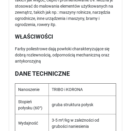
takich jak wilgoć, ciepło i promieniowanie UV. Można je
stosować do malowania elementów użytkowanych na
zewnątrz, takich jak np.: maszyny rolnicze, narzędzia
ogrodnicze, inne urządzenia i maszyny, bramy i
ogrodzenia, rowery itp.
WŁAŚCIWOŚCI
Farby poliestrowe dają powłoki charakteryzujące się
dobrą rozlewnością, odpornością mechaniczną oraz
antykorozyjną
DANE TECHNICZNE
Nanoszenie
TRIBO i KORONA
Stopień
gruba struktura połysk
połysku (60°)
3-5 m²/kg w zależności od
Wydajność
grubości naniesienia