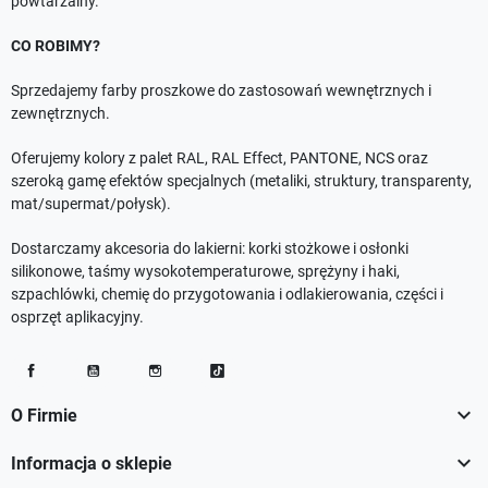
powtarzalny.
CO ROBIMY?
Sprzedajemy farby proszkowe do zastosowań wewnętrznych i
zewnętrznych.
Oferujemy kolory z palet RAL, RAL Effect, PANTONE, NCS oraz
szeroką gamę efektów specjalnych (metaliki, struktury, transparenty,
mat/supermat/połysk).
Dostarczamy akcesoria do lakierni: korki stożkowe i osłonki
silikonowe, taśmy wysokotemperaturowe, sprężyny i haki,
szpachlówki, chemię do przygotowania i odlakierowania, części i
osprzęt aplikacyjny.
Facebook
YouTube
Instagram
TikTok

O Firmie

Informacja o sklepie