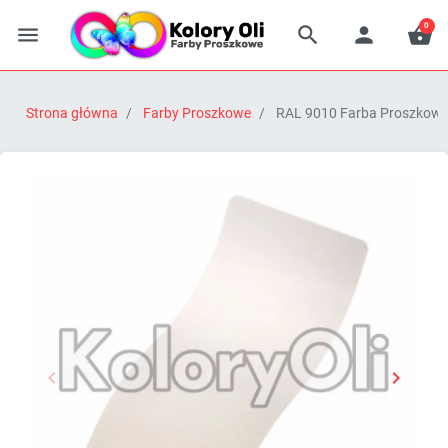
0




Strona główna
Farby Proszkowe
RAL 9010 Farba Proszkowa P


Poprzedni
Następn