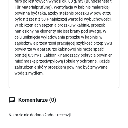
farb poliestrowych wynosi ok. 80 g/m3 (Bundesanstalt
Für Materialprufüng). Wentylacja w kabinie malarskiej
powinna być taka, ażeby stężenie proszku w powietrzu
było niższe niż 50% najniższej wartości wybuchowości.
W obliczeniach stężenia proszku w kabinie, proszek
naniesiony na elementy nie jest brany pod uwagę. W
celu uniknięcia wyładowania proszku w kabinie, w
sąsiedztwie przestrzeni pracującej szybkość przepływu
powietrza w aparaturze kabinowej nie może spaść
poniżej 0,5 m/s. Lakiernik nanoszący pokrycia powinien
mieć maskę przeciwpyłową i okulary ochronne. Każde
zabrudzenie skóry proszkiem powinno być zmywane
wodą z mydłem.

Komentarze (0)
Na razie nie dodano żadnej recenzji.