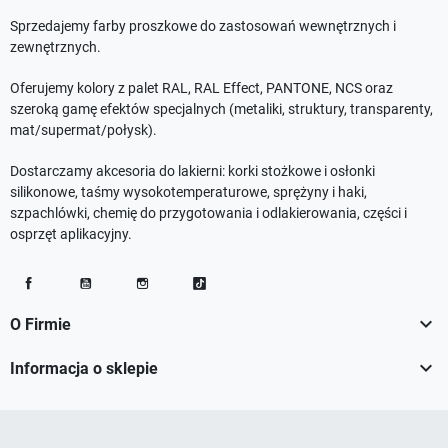
Sprzedajemy farby proszkowe do zastosowań wewnętrznych i
zewnętrznych.
Oferujemy kolory z palet RAL, RAL Effect, PANTONE, NCS oraz
szeroką gamę efektów specjalnych (metaliki, struktury, transparenty,
mat/supermat/połysk).
Dostarczamy akcesoria do lakierni: korki stożkowe i osłonki
silikonowe, taśmy wysokotemperaturowe, sprężyny i haki,
szpachlówki, chemię do przygotowania i odlakierowania, części i
osprzęt aplikacyjny.
Facebook
YouTube
Instagram
TikTok

O Firmie

Informacja o sklepie