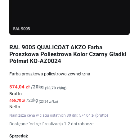
RAL 9005 QUALICOAT AKZO Farba
Proszkowa Poliestrowa Kolor Czarny Gładki
Półmat KO-AZ0024
Farba proszkowa poliestrowa zewnętrzna
574,04 zł
/20kg
(28,70 zł/kg)
Brutto
/20kg
466,70 zł
(23,34 zł/kg)
Netto
Najniższa cena w ciągu ostatnich 30 dni: 574,04 zł (brutto)
Dostępne "od ręki" realizacja 1-2 dni robocze
Sprzedaż