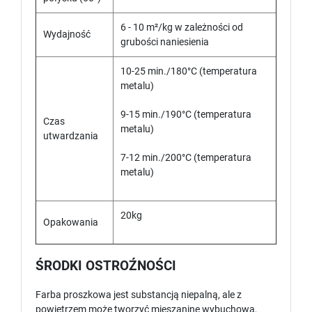
6 - 10 m²/kg w zależności od
Wydajność
grubości naniesienia
10-25 min./180°C (temperatura
metalu)
9-15 min./190°C (temperatura
Czas
metalu)
utwardzania
7-12 min./200°C (temperatura
metalu)
20kg
Opakowania
ŚRODKI OSTROŹNOŚCI
Farba proszkowa jest substancją niepalną, ale z
powietrzem może tworzyć mieszaninę wybuchową,