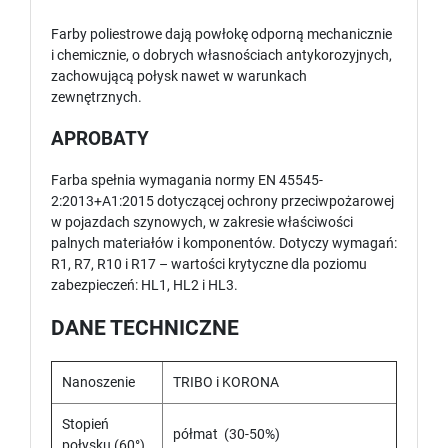
Farby poliestrowe dają powłokę odporną mechanicznie
i chemicznie, o dobrych własnościach antykorozyjnych,
zachowującą połysk nawet w warunkach
zewnętrznych.
APROBATY
Farba spełnia wymagania normy EN 45545-
2:2013+A1:2015 dotyczącej ochrony przeciwpożarowej
w pojazdach szynowych, w zakresie właściwości
palnych materiałów i komponentów. Dotyczy wymagań:
R1, R7, R10 i R17 – wartości krytyczne dla poziomu
zabezpieczeń: HL1, HL2 i HL3.
DANE TECHNICZNE
Nanoszenie
TRIBO i KORONA
Stopień
półmat (30-50%)
połysku (60°)