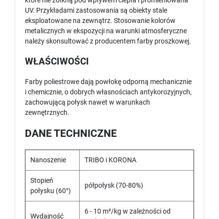
które nie żółkną pod wpływem ciepła i promieniowana
UV. Przykładami zastosowania są obiekty stale
eksploatowane na zewnątrz. Stosowanie kolorów
metalicznych w ekspozycji na warunki atmosferyczne
należy skonsultować z producentem farby proszkowej.
WŁAŚCIWOŚCI
Farby poliestrowe dają powłokę odporną mechanicznie
i chemicznie, o dobrych własnościach antykorozyjnych,
zachowującą połysk nawet w warunkach
zewnętrznych.
DANE TECHNICZNE
Nanoszenie
TRIBO i KORONA
Stopień
półpołysk (70-80%)
połysku (60°)
6 - 10 m²/kg w zależności od
Wydajność