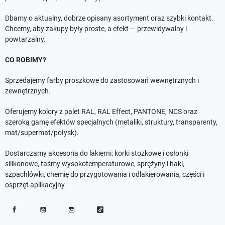
Dbamy o aktualny, dobrze opisany asortyment oraz szybki kontakt.
Chcemy, aby zakupy były proste, a efekt — przewidywalny i
powtarzalny.
CO ROBIMY?
Sprzedajemy farby proszkowe do zastosowań wewnętrznych i
zewnętrznych.
Oferujemy kolory z palet RAL, RAL Effect, PANTONE, NCS oraz
szeroką gamę efektów specjalnych (metaliki, struktury, transparenty,
mat/supermat/połysk).
Dostarczamy akcesoria do lakierni: korki stożkowe i osłonki
silikonowe, taśmy wysokotemperaturowe, sprężyny i haki,
szpachlówki, chemię do przygotowania i odlakierowania, części i
osprzęt aplikacyjny.
Facebook
YouTube
Instagram
TikTok