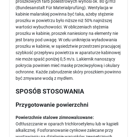
proszkowych farb poliestrowych wynosi ok. 80 g/m3
(Bundesanstalt Für Materialprufüng). Wentylacja w
kabinie malarskiej powinna być taka, ażeby stężenie
proszku w powietrzu było niższe niż 50% najniższej
wartości wybuchowości. W obliczeniach stężenia
proszku w kabinie, proszek naniesiony na elementy nie
jest brany pod uwagę. W celu uniknięcia wyładowania
proszku w kabinie, w sąsiedztwie przestrzeni pracującej
szybkość przepływu powietrza w aparaturze kabinowej
nie może spaść poniżej 0,5 m/s. Lakiernik nanoszący
pokrycia powinien mieć maskę przeciwpyłową i okulary
ochronne. Każde zabrudzenie skóry proszkiem powinno
być zmywane wodą z mydłem.
SPOSÓB STOSOWANIA
Przygotowanie powierzchni
Powierzchnie stalowe zimnowalcowane:
Odtłuszczanie w oparach trichloroetylenu lub w kąpieli
alkalicznej. Fosforanowanie cynkowe zalecane przy
wystawianiu na działanie warunków zewnętrznych.