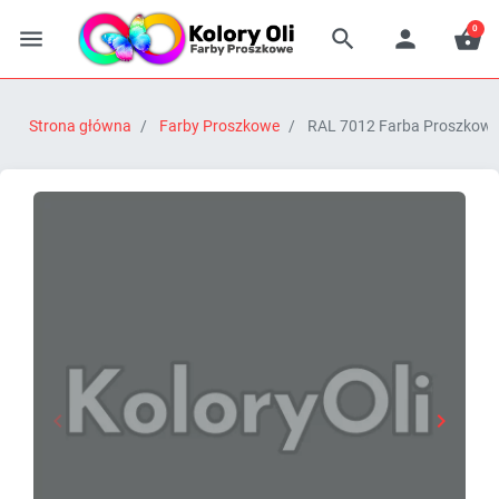
0




Strona główna
Farby Proszkowe
RAL 7012 Farba Proszkowa 


Poprzedni
Następn