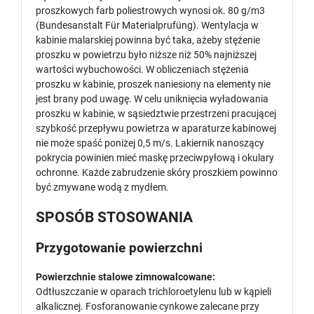
proszkowych farb poliestrowych wynosi ok. 80 g/m3
(Bundesanstalt Für Materialprufüng). Wentylacja w
kabinie malarskiej powinna być taka, ażeby stężenie
proszku w powietrzu było niższe niż 50% najniższej
wartości wybuchowości. W obliczeniach stężenia
proszku w kabinie, proszek naniesiony na elementy nie
jest brany pod uwagę. W celu uniknięcia wyładowania
proszku w kabinie, w sąsiedztwie przestrzeni pracującej
szybkość przepływu powietrza w aparaturze kabinowej
nie może spaść poniżej 0,5 m/s. Lakiernik nanoszący
pokrycia powinien mieć maskę przeciwpyłową i okulary
ochronne. Każde zabrudzenie skóry proszkiem powinno
być zmywane wodą z mydłem.
SPOSÓB STOSOWANIA
Przygotowanie powierzchni
Powierzchnie stalowe zimnowalcowane:
Odtłuszczanie w oparach trichloroetylenu lub w kąpieli
alkalicznej. Fosforanowanie cynkowe zalecane przy