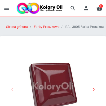
0




Strona główna
Farby Proszkowe
RAL 3005 Farba Proszkowa 


Poprzedni
Następn