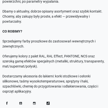
powierzchni, po parametry wypalania.
Dbamy o aktualny, dobrze opisany asortyment oraz szybki kontakt.
Chcemy, aby zakupy były proste, a efekt — przewidywalny i
powtarzalny.
CO ROBIMY?
Sprzedajemy farby proszkowe do zastosowań wewnętrznych i
zewnętrznych.
Oferujemy kolory z palet RAL, RAL Effect, PANTONE, NCS oraz
szeroką gamę efektów specjalnych (metaliki, struktury, transparenty,
mat/supermat/połysk).
Dostarczamy akcesoria do lakierni: korki stożkowe i osłonki
silikonowe, taśmy wysokotemperaturowe, sprężyny i haki,
szpachlówki, chemię do przygotowania i odlakierowania, części i
osprzęt aplikacyjny.
Facebook
YouTube
Instagram
TikTok