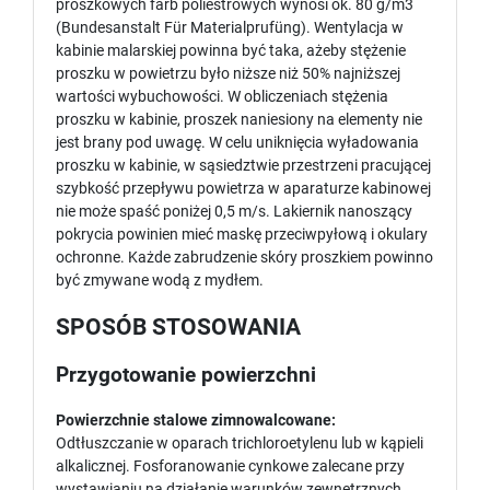
proszkowych farb poliestrowych wynosi ok. 80 g/m3
(Bundesanstalt Für Materialprufüng). Wentylacja w
kabinie malarskiej powinna być taka, ażeby stężenie
proszku w powietrzu było niższe niż 50% najniższej
wartości wybuchowości. W obliczeniach stężenia
proszku w kabinie, proszek naniesiony na elementy nie
jest brany pod uwagę. W celu uniknięcia wyładowania
proszku w kabinie, w sąsiedztwie przestrzeni pracującej
szybkość przepływu powietrza w aparaturze kabinowej
nie może spaść poniżej 0,5 m/s. Lakiernik nanoszący
pokrycia powinien mieć maskę przeciwpyłową i okulary
ochronne. Każde zabrudzenie skóry proszkiem powinno
być zmywane wodą z mydłem.
SPOSÓB STOSOWANIA
Przygotowanie powierzchni
Powierzchnie stalowe zimnowalcowane:
Odtłuszczanie w oparach trichloroetylenu lub w kąpieli
alkalicznej. Fosforanowanie cynkowe zalecane przy
wystawianiu na działanie warunków zewnętrznych.