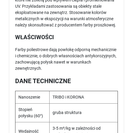
które nie żółkną pod wpływem ciepła i promieniowana
UV. Przykładami zastosowania są obiekty stale
eksploatowane na zewnątrz. Stosowanie kolorów
metalicznych w ekspozycji na warunki atmosferyczne
należy skonsultować z producentem farby proszkowej.
WŁAŚCIWOŚCI
Farby poliestrowe dają powłokę odporną mechanicznie
i chemicznie, o dobrych własnościach antykorozyjnych,
zachowującą połysk nawet w warunkach
zewnętrznych.
DANE TECHNICZNE
Nanoszenie
TRIBO i KORONA
Stopień
gruba struktura
połysku (60°)
3-5 m²/kg w zależności od
Wydajność