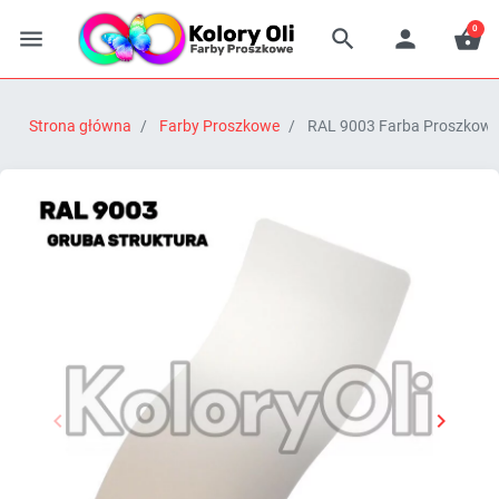
0




Strona główna
Farby Proszkowe
RAL 9003 Farba Proszkowa 


Poprzedni
Następn