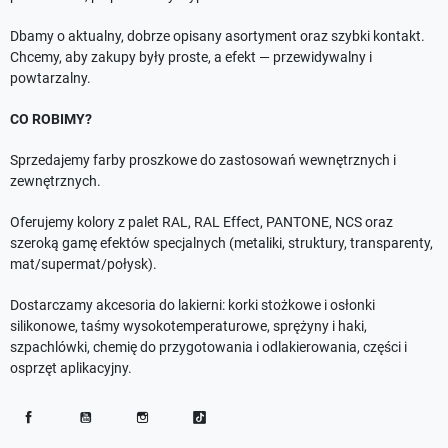
Dbamy o aktualny, dobrze opisany asortyment oraz szybki kontakt.
Chcemy, aby zakupy były proste, a efekt — przewidywalny i
powtarzalny.
CO ROBIMY?
Sprzedajemy farby proszkowe do zastosowań wewnętrznych i
zewnętrznych.
Oferujemy kolory z palet RAL, RAL Effect, PANTONE, NCS oraz
szeroką gamę efektów specjalnych (metaliki, struktury, transparenty,
mat/supermat/połysk).
Dostarczamy akcesoria do lakierni: korki stożkowe i osłonki
silikonowe, taśmy wysokotemperaturowe, sprężyny i haki,
szpachlówki, chemię do przygotowania i odlakierowania, części i
osprzęt aplikacyjny.
Facebook
YouTube
Instagram
TikTok