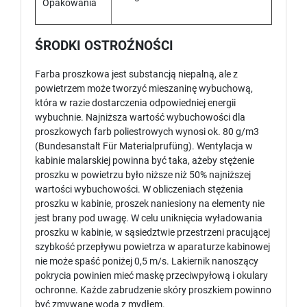
Opakowania
ŚRODKI OSTROŹNOŚCI
Farba proszkowa jest substancją niepalną, ale z
powietrzem może tworzyć mieszaninę wybuchową,
która w razie dostarczenia odpowiedniej energii
wybuchnie. Najniższa wartość wybuchowości dla
proszkowych farb poliestrowych wynosi ok. 80 g/m3
(Bundesanstalt Für Materialprufüng). Wentylacja w
kabinie malarskiej powinna być taka, ażeby stężenie
proszku w powietrzu było niższe niż 50% najniższej
wartości wybuchowości. W obliczeniach stężenia
proszku w kabinie, proszek naniesiony na elementy nie
jest brany pod uwagę. W celu uniknięcia wyładowania
proszku w kabinie, w sąsiedztwie przestrzeni pracującej
szybkość przepływu powietrza w aparaturze kabinowej
nie może spaść poniżej 0,5 m/s. Lakiernik nanoszący
pokrycia powinien mieć maskę przeciwpyłową i okulary
ochronne. Każde zabrudzenie skóry proszkiem powinno
być zmywane wodą z mydłem.