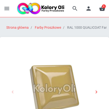
0




Strona główna
Farby Proszkowe
RAL 1000 QUALICOAT Farba 


Poprzedni
Następn