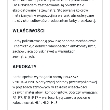
które nie żółkną pod wpływem ciepła i promieniowana
UV. Przykładami zastosowania są obiekty stale
eksploatowane na zewnątrz. Stosowanie kolorów
metalicznych w ekspozycji na warunki atmosferyczne
należy skonsultować z producentem farby proszkowej.
WŁAŚCIWOŚCI
Farby poliestrowe dają powłokę odporną mechanicznie
i chemicznie, o dobrych własnościach antykorozyjnych,
zachowującą połysk nawet w warunkach
zewnętrznych.
APROBATY
Farba spełnia wymagania normy EN 45545-
2:2013+A1:2015 dotyczącej ochrony przeciwpożarowej
w pojazdach szynowych, w zakresie właściwości
palnych materiałów i komponentów. Dotyczy wymagań:
R1, R7, R10 i R17 – wartości krytyczne dla poziomu
zabezpieczeń: HL1, HL2 i HL3.