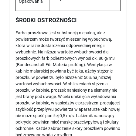
Opakowania
ŚRODKI OSTROŹNOŚCI
Farba proszkowa jest substancją niepalną, ale z
powietrzem może tworzyć mieszaninę wybuchową,
która w razie dostarczenia odpowiedniej energii
wybuchnie. Najniższa wartość wybuchowości dla
proszkowych farb poliestrowych wynosi ok. 80 g/m3
(Bundesanstalt Für Materialprufüng). Wentylacja w
kabinie malarskiej powinna być taka, ażeby stężenie
proszku w powietrzu było niższe niż 50% najniższej
wartości wybuchowości. W obliczeniach stężenia
proszku w kabinie, proszek naniesiony na elementy nie
jest brany pod uwagę. W celu uniknięcia wyładowania
proszku w kabinie, w sąsiedztwie przestrzeni pracującej
szybkość przepływu powietrza w aparaturze kabinowej
nie może spaść poniżej 0,5 m/s. Lakiernik nanoszący
pokrycia powinien mieć maskę przeciwpyłową i okulary
ochronne. Każde zabrudzenie skóry proszkiem powinno
być zmywane wodą z mydłem.