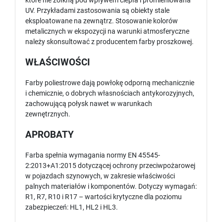
które nie żółkną pod wpływem ciepła i promieniowana
UV. Przykładami zastosowania są obiekty stale
eksploatowane na zewnątrz. Stosowanie kolorów
metalicznych w ekspozycji na warunki atmosferyczne
należy skonsultować z producentem farby proszkowej.
WŁAŚCIWOŚCI
Farby poliestrowe dają powłokę odporną mechanicznie
i chemicznie, o dobrych własnościach antykorozyjnych,
zachowującą połysk nawet w warunkach
zewnętrznych.
APROBATY
Farba spełnia wymagania normy EN 45545-
2:2013+A1:2015 dotyczącej ochrony przeciwpożarowej
w pojazdach szynowych, w zakresie właściwości
palnych materiałów i komponentów. Dotyczy wymagań:
R1, R7, R10 i R17 – wartości krytyczne dla poziomu
zabezpieczeń: HL1, HL2 i HL3.