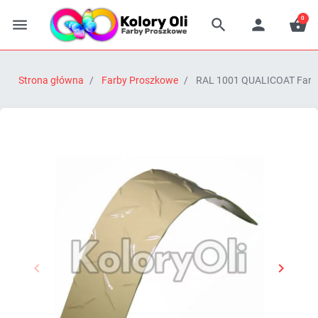
0




Strona główna
Farby Proszkowe
RAL 1001 QUALICOAT Farba


Poprzedni
Następn