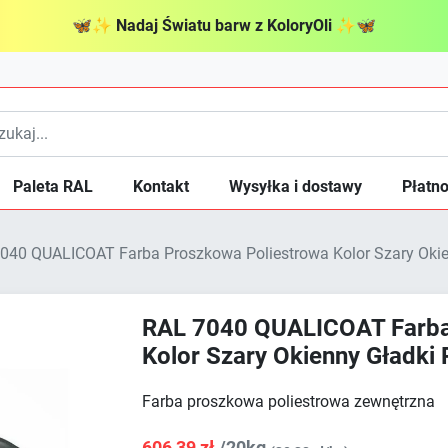
🦋
✨
Nadaj Światu barw z KoloryOli
✨
🦋
Paleta RAL
Kontakt
Wysyłka i dostawy
Płatno
040 QUALICOAT Farba Proszkowa Poliestrowa Kolor Szary Oki
RAL 7040 QUALICOAT Farba
Kolor Szary Okienny Gładk
Farba proszkowa poliestrowa zewnętrzna
606,39 zł
/20kg