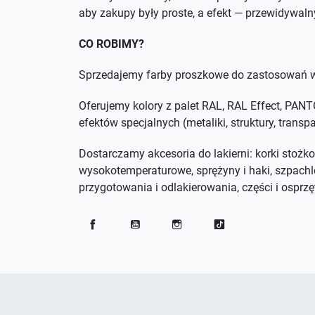
aby zakupy były proste, a efekt — przewidywaln
CO ROBIMY?
Sprzedajemy farby proszkowe do zastosowań w
Oferujemy kolory z palet RAL, RAL Effect, PA
efektów specjalnych (metaliki, struktury, trans
Dostarczamy akcesoria do lakierni: korki stożko
wysokotemperaturowe, sprężyny i haki, szpachl
przygotowania i odlakierowania, części i osprzęt
Facebook
YouTube
Instagram
TikTok