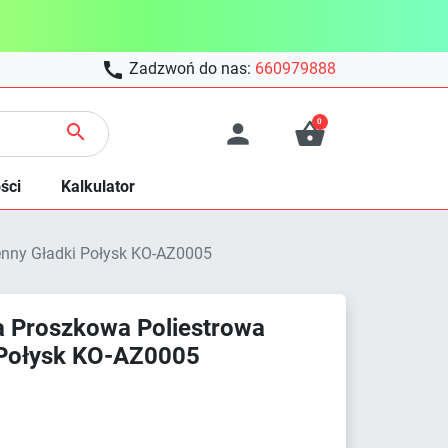

Zadzwoń do nas:
660979888
0



ści
Kalkulator
enny Gładki Połysk KO-AZ0005
 Proszkowa Poliestrowa
i Połysk KO-AZ0005