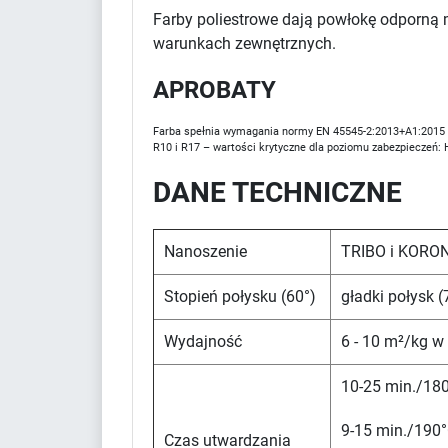
Farby poliestrowe dają powłokę odporną 
warunkach zewnętrznych.
APROBATY
Farba spełnia wymagania normy EN 45545-2:2013+A1:2015 d
R10 i R17 – wartości krytyczne dla poziomu zabezpieczeń: 
DANE TECHNICZNE
Nanoszenie
TRIBO i KORO
Stopień połysku (60°)
gładki połysk 
Wydajność
6 - 10 m²/kg w
10-25 min./180
9-15 min./190°
Czas utwardzania