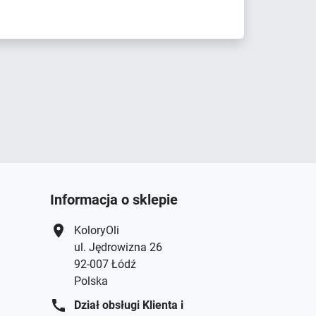
Informacja o sklepie
location_on
KoloryOli
ul. Jędrowizna 26
92-007 Łódź
Polska
call
Dział obsługi Klienta i