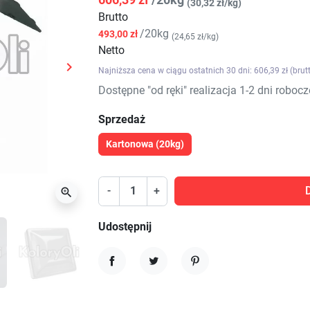
(30,32 zł/kg)
Brutto
/20kg
493,00 zł
(24,65 zł/kg)
Netto

Najniższa cena w ciągu ostatnich 30 dni: 606,39 zł (brut
Następny
Dostępne "od ręki" realizacja 1-2 dni robocz
Sprzedaż
Kartonowa (20kg)
-
+

Udostępnij
Udostępnij
Tweetuj
Pinterest