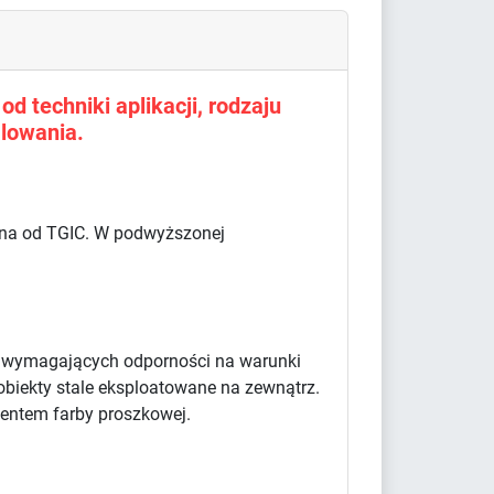
d techniki aplikacji, rodzaju
lowania.
olna od TGIC. W podwyższonej
w wymagających odporności na warunki
obiekty stale eksploatowane na zewnątrz.
centem farby proszkowej.