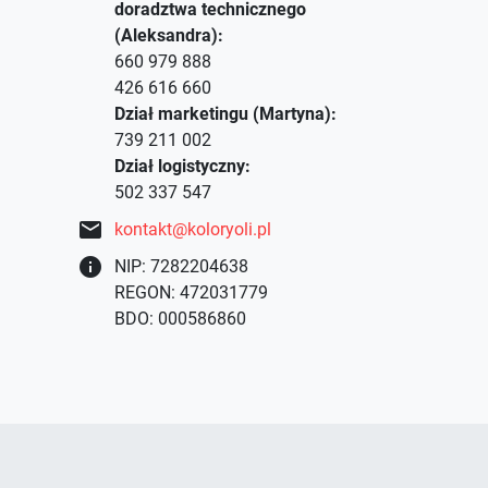
doradztwa technicznego
(Aleksandra):
660 979 888
426 616 660
Dział marketingu (Martyna):
739 211 002
Dział logistyczny:
502 337 547
mail
kontakt@koloryoli.pl
info
NIP: 7282204638
REGON: 472031779
BDO: 000586860