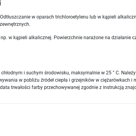
i
Odtłuszczanie w oparach trichloroetylenu lub w kąpieli alkali
 zewnętrznych.
np. w kąpieli alkalicznej. Powierzchnie narażone na działanie
chłodnym i suchym środowisku, maksymalnie w 25 ° C. Należ
howywania w pobliżu źródeł ciepła i grzejników w ciężarówkach
ata trwałości farby przechowywanej zgodnie z instrukcją znajd