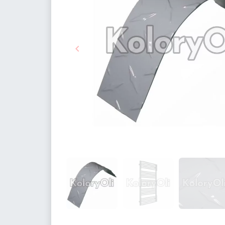

Poprzedni