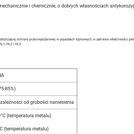
mechanicznie i chemicznie, o dobrych własnościach antykoroz
otyczącej ochrony przeciwpożarowej w pojazdach szynowych, w zakresie właściwości pal
HL1, HL2 i HL3.
NA
(75-85%)
 zależności od grubości naniesienia
°C (temperatura metalu)
C (temperatura metalu)