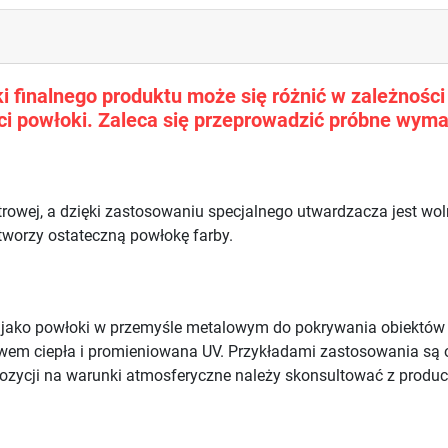
 finalnego produktu może się różnić w zależności o
i powłoki. Zaleca się przeprowadzić próbne wyma
trowej, a dzięki zastosowaniu specjalnego utwardzacza jest w
 tworzy ostateczną powłokę farby.
e jako powłoki w przemyśle metalowym do pokrywania obiektó
ywem ciepła i promieniowana UV. Przykładami zastosowania są 
ozycji na warunki atmosferyczne należy skonsultować z produ