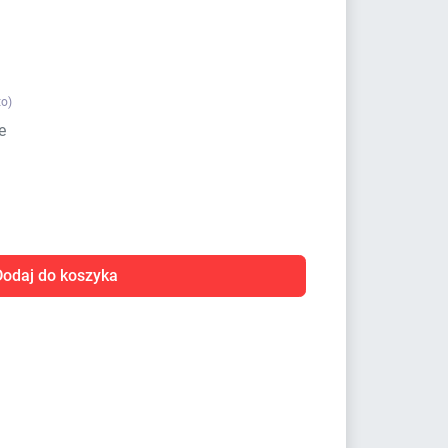
to)
e
Dodaj do koszyka